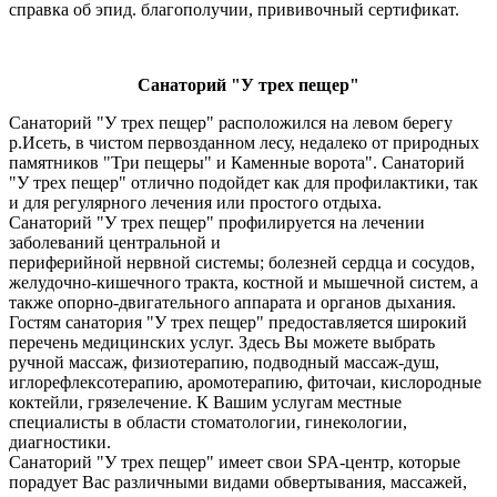
справка об эпид. благополучии, прививочный сертификат.
Санаторий "У трех пещер"
Санаторий "У трех пещер" расположился на левом берегу
р.Исеть, в чистом первозданном лесу, недалеко от природных
памятников "Три пещеры" и Каменные ворота". Санаторий
"У трех пещер" отлично подойдет как для профилактики, так
и для регулярного лечения или простого отдыха.
Санаторий "У трех пещер" профилируется на лечении
заболеваний центральной и
периферийной нервной системы; болезней сердца и сосудов,
желудочно-кишечного тракта, костной и мышечной систем, а
также опорно-двигательного аппарата и органов дыхания.
Гостям санатория "У трех пещер" предоставляется широкий
перечень медицинских услуг. Здесь Вы можете выбрать
ручной массаж, физиотерапию, подводный массаж-душ,
иглорефлексотерапию, аромотерапию, фиточаи, кислородные
коктейли, грязелечение. К Вашим услугам местные
специалисты в области стоматологии, гинекологии,
диагностики.
Санаторий "У трех пещер" имеет свои SPA-центр, которые
порадует Вас различными видами обвертывания, массажей,