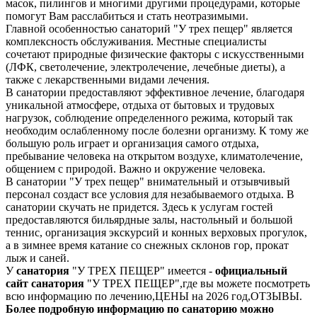
масок, пилингов и многими другими процедурами, которые
помогут Вам расслабиться и стать неотразимыми.
Главной особенностью санаторий "У трех пещер" является
комплексность обслуживания. Местные специалисты
сочетают природные физические факторы с искусственными
(ЛФК, светолечение, электролечение, лечебные диеты), а
также с лекарственными видами лечения.
В санатории предоставляют эффективное лечение, благодаря
уникальной атмосфере, отдыха от бытовых и трудовых
нагрузок, соблюдение определенного режима, который так
необходим ослабленному после болезни организму. К тому же
большую роль играет и организация самого отдыха,
пребывание человека на открытом воздухе, климатолечение,
общением с природой. Важно и окружение человека.
В санатории "У трех пещер" внимательный и отзывчивый
персонал создаст все условия для незабываемого отдыха. В
санатории скучать не придется. Здесь к услугам гостей
предоставляются бильярдные залы, настольный и большой
теннис, организация экскурсий и конных верховых прогулок,
а в зимнее время катание со снежных склонов гор, прокат
лыж и саней.
У
санатория
"У ТРЕХ ПЕЩЕР" имеется -
официальный
сайт
санатория
"У ТРЕХ ПЕЩЕР",где вы можете посмотреть
всю информацию по лечению,ЦЕНЫ на 2026 год,ОТЗЫВЫ.
Более подробную информацию по санаторию можно