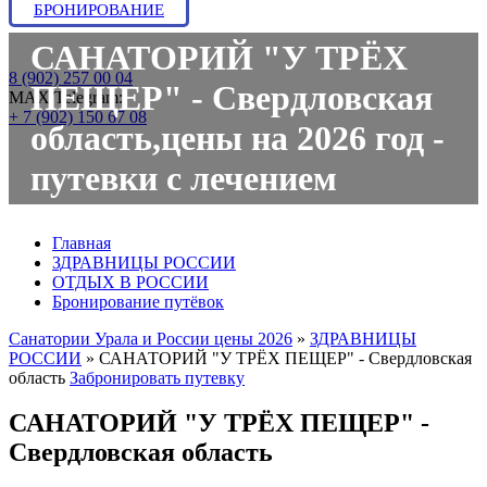
БРОНИРОВАНИЕ
САНАТОРИЙ "У ТРЁХ
8 (902) 257 00 04
ПЕЩЕР" - Свердловская
МАХ/Telegram:
+ 7 (902) 150 67 08
область,цены на 2026 год -
путевки с лечением
Главная
ЗДРАВНИЦЫ РОССИИ
ОТДЫХ В РОССИИ
Бронирование путёвок
Санатории Урала и России цены 2026
»
ЗДРАВНИЦЫ
РОССИИ
»
САНАТОРИЙ "У ТРЁХ ПЕЩЕР" - Свердловская
область
Забронировать путевку
САНАТОРИЙ "У ТРЁХ ПЕЩЕР" -
Свердловская область