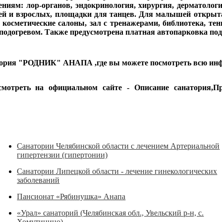
иям: лор-органов, эндокринология, хирургия, дерматология
тей и взрослых, площадки для танцев. Для малышей открыт
 косметические салоны, зал с тренажерами, библиотека, т
 подогревом. Также предусмотрена платная автопарковка под
ория
"РОДНИК" АНАПА ,где вы можете посмотреть всю ин
отреть на официальном сайте - Описание санатория,Про
Санатории Челябинской области с лечением Артериальной
гипертензии (гипертонии)
Санатории Липецкой области - лечение гинекологических
заболеваний
Пансионат «Рябинушка» Анапа
«Урал» санаторий (Челябинская обл., Увельский р-н, с.
Хомутинино)