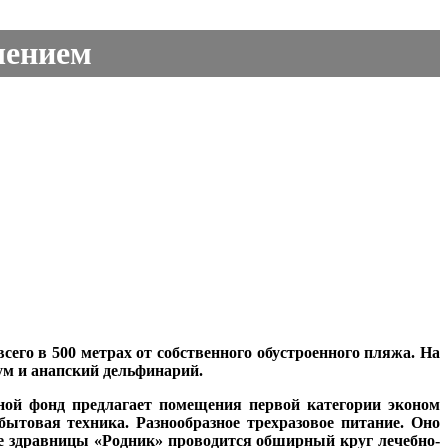
чением
его в 500 метрах от собственного обустроенного пляжа. На
ум и анапский дельфинарий.
ной фонд предлагает помещения первой категории эконом
бытовая техника. Разнообразное трехразовое питание. Оно
азе здравницы
«Родник»
проводится обширный круг лечебно-