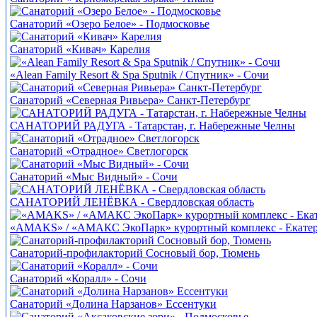
Санаторий «Озеро Белое» - Подмосковье
Санаторий «Кивач» Карелия
«Alean Family Resort & Spa Sputnik / Спутник» - Сочи
Санаторий «Северная Ривьера» Санкт-Петербург
САНАТОРИЙ РАДУГА - Татарстан, г. Набережные Челны
Санаторий «Отрадное» Светлогорск
Санаторий «Мыс Видный» - Сочи
САНАТОРИЙ ЛЕНЁВКА - Свердловская область
«AMAKS» / «АМАКС ЭкоПарк» курортный комплекс - Екате
Санаторий-профилакторий Сосновый бор, Тюмень
Санаторий «Коралл» - Сочи
Санаторий «Долина Нарзанов» Ессентуки