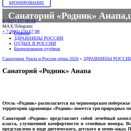
БРОНИРОВАНИЕ
Санаторий «Родник» Анапа,це
8 (902) 257 00 04
МАХ/Telegram:
+ 7 (902) 150 67 08
Главная
ЗДРАВНИЦЫ РОССИИ
ОТДЫХ В РОССИИ
Бронирование путёвок
Санатории Урала и России цены 2026
»
ЗДРАВНИЦЫ РОССИ
Санаторий «Родник» Анапа
Отель
«Родник»
располагается на черноморском побережье г
территории здравницы
«Родник»
имеется три природных ми
Санаторий
«Родник»
представляет собой лечебный компле
класса, улучшенной комфортности и семейные номера. Все
представлено в виде диетического, детского и меню-заказ.