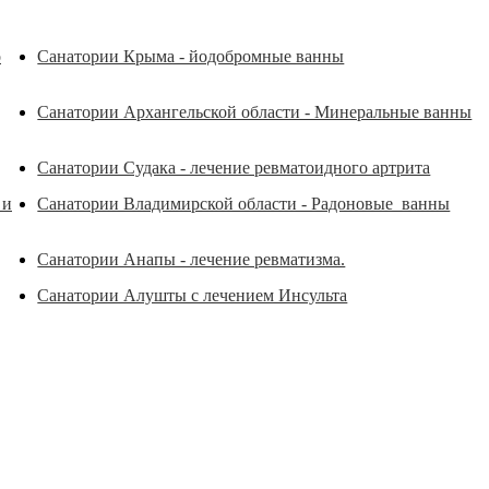
о
Санатории Крыма - йодобромные ванны
Санатории Архангельской области - Минеральные ванны
Санатории Судака - лечение ревматоидного артрита
 и
Санатории Владимирской области - Радоновые ванны
Санатории Анапы - лечение ревматизма.
Санатории Алушты с лечением Инсульта