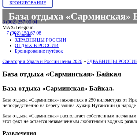
БРОНИРОВАНИЕ
База отдыха «Сарминская» Ба
8 (902) 257 00 04
МАХ/Telegram:
+ 7 (902) 150 67 08
Главная
ЗДРАВНИЦЫ РОССИИ
ОТДЫХ В РОССИИ
Бронирование путёвок
Санатории Урала и России цены 2026
»
ЗДРАВНИЦЫ РОССИ
База отдыха «Сарминская» Байкал
База отдыха «Сарминская» Байкал.
База отдыха «Сарминская» находиться в 250 километрах от Ир
непосредственно на берегу залива Хужир-Нугайский (в народе
База отдыха «Сарминская» располагает собственным песчаным пл
этот факт не остается незамеченным любителями водных развле
Развлечения