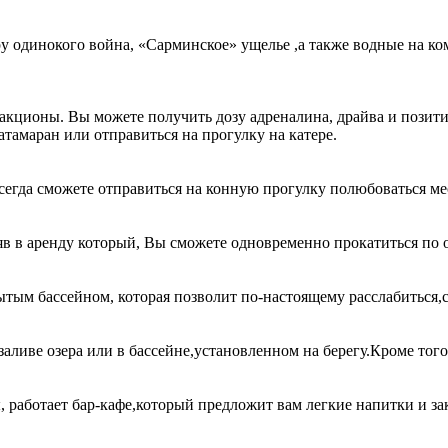
 одинокого война, «Сарминское» ущелье ,а также водные на ко
акционы. Вы можете получить дозу адреналина, драйва и позит
атамаран или отправиться на прогулку на катере.
сегда сможете отправиться на конную прогулку полюбоваться м
в в аренду который, Вы сможете одновременно прокатиться по о
тым бассейном, которая позволит по-настоящему расслабиться,с
аливе озера или в бассейне,установленном на берегу.Кроме того
ы, работает бар-кафе,который предложит вам легкие напитки и з