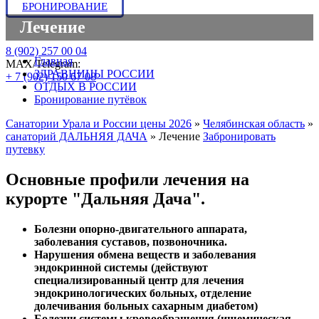
БРОНИРОВАНИЕ
Лечение
8 (902) 257 00 04
Главная
МАХ/Telegram:
ЗДРАВНИЦЫ РОССИИ
+ 7 (902) 150 67 08
ОТДЫХ В РОССИИ
Бронирование путёвок
Санатории Урала и России цены 2026
»
Челябинская область
»
санаторий ДАЛЬНЯЯ ДАЧА
»
Лечение
Забронировать
путевку
Основные профили лечения на
курорте "Дальняя Дача".
Болезни опорно-двигательного аппарата,
заболевания суставов, позвоночника.
Нарушения обмена веществ и заболевания
эндокринной системы (действуют
специализированный центр для лечения
эндокринологических больных, отделение
долечивания больных сахарным диабетом)
Болезни системы кровообращения (ишемическая