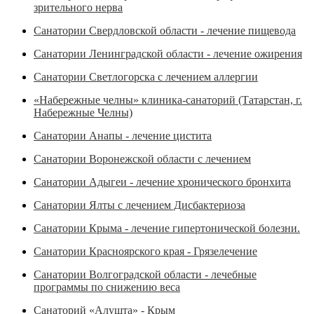
зрительного нерва
Санатории Свердловской области - лечение пищевода
Санатории Ленинградской области - лечение ожирения
Санатории Светлогорска с лечением аллергии
«Набережные челны» клиника-санаторий (Татарстан, г.
Набережные Челны)
Санатории Анапы - лечение цистита
Санатории Воронежской области с лечением
Санатории Адыгеи - лечение хронического бронхита
Санатории Ялты с лечением Дисбактериоза
Санатории Крыма - лечение гипертонической болезни.
Санатории Красноярского края - Грязелечение
Санатории Волгоградской области - лечебные
программы по снижению веса
Санаторий «Алушта» - Крым