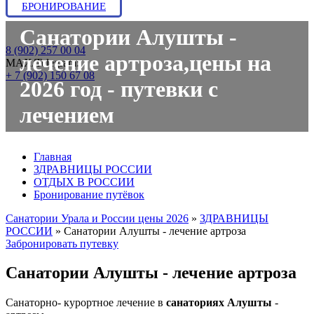
БРОНИРОВАНИЕ
Санатории Алушты -
8 (902) 257 00 04
лечение артроза,цены на
МАХ/Telegram:
+ 7 (902) 150 67 08
2026 год - путевки с
лечением
Главная
ЗДРАВНИЦЫ РОССИИ
ОТДЫХ В РОССИИ
Бронирование путёвок
Санатории Урала и России цены 2026
»
ЗДРАВНИЦЫ
РОССИИ
»
Санатории Алушты - лечение артроза
Забронировать путевку
Санатории Алушты - лечение артроза
Санаторно- курортное лечение в
санаториях Алушты
-