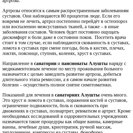
артрозы.
Артрозы относятся к самым распространенным заболеваниям
суставов. Они наблюдаются 80 процентов люде. Если его
вовремя не лечить, артроз постепенно перейдёт в остеопороз
или воспалению межсуставных тканей, а также – в иные
заболевания составов. Человек будет постоянно ощущать
дискомфорт и боли даже в состоянии покоя. Посетить врача
стоит в том случае, если наблюдаются скованность в суставах,
ломота в суставах при смене погоды, боль в кистях, плечах,
локтях, пояснице, ступнях, коленях, хруст в суставах.
Направление в
санатории
и
пансионаты Алушты
наряду с
медикаментозным лечение по месту проживания больного
назначается с целью замедлить развитие артроза, добиться
длительного этапа ремиссии, а в самом начале развития
болезни – осуществить полное снятие симптоматики.
Показаний для лечения в
санаториях Алушты
очень много.
Это хруст и ломота в суставах, поражения костей и суставов,
ограничение подвижности, боль и скованность при
движениях в суставах, полиартрит, ревматизм и артрит. Кроме
необходимых исследований в оздоровительных учреждениях
назначаются такие процедуры как общие ванны, камерные
ванны, лечебные души, криотерапия, ручной массаж,
теплолечение, компрессы на суставы, фонофорез