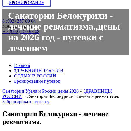
БРОНИРОВАНИЕ
Санатории Белокурихи -
8 (902) 257 00 04
лечение ревматизма.,цены
МАХ/Telegram:
+ 7 (902) 150 67 08
на 2026 год - путевки с
лечением
Главная
ЗДРАВНИЦЫ РОССИИ
ОТДЫХ В РОССИИ
Бронирование путёвок
Санатории Урала и России цены 2026
»
ЗДРАВНИЦЫ
РОССИИ
»
Санатории Белокурихи - лечение ревматизма.
Забронировать путевку
Санатории Белокурихи - лечение
ревматизма.