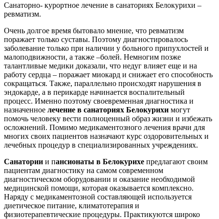
Санаторно- курортное лечение в санаториях Белокурихи –
ревматизм.
Очень долгое время бытовало мнение, что ревматизм
поражает только суставы. Поэтому диагностировалось
заболевание только при наличии у больного припухлостей и
малоподвижности, а также –болей. Немногим позже
талантливые медики доказали, что недуг влияет еще и на
работу сердца – поражает миокард и снижает его способность
сокращаться. Также, параллельно происходят нарушения в
эндокарде, а в перикарде начинается воспалительный
процесс. Именно поэтому своевременная диагностика и
назначенное
лечение в санаториях Белокурихи
могут
помочь человеку вести полноценный образ жизни и избежать
осложнений. Помимо медикаментозного лечения врачи для
многих своих пациентов назначают курс оздоровительных и
лечебных процедур в специализированных учреждениях.
Санатории
и п
ансионаты в Белокурихе
предлагают своим
пациентам диагностику на самом современном
диагностическом оборудовании и оказание необходимой
медицинской помощи, которая оказывается комплексно.
Наряду с медикаментозной составляющей используется
диетическое питание, климатотерапия и
физиотерапевтические процедуры. Практикуются широко