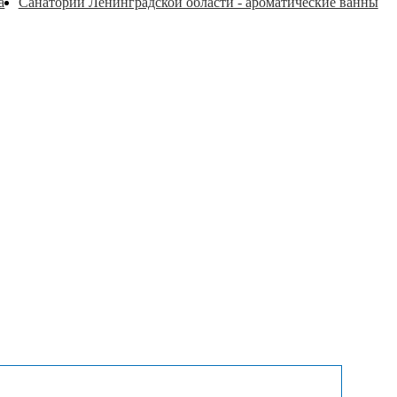
а
Санатории Ленинградской области - ароматические ванны