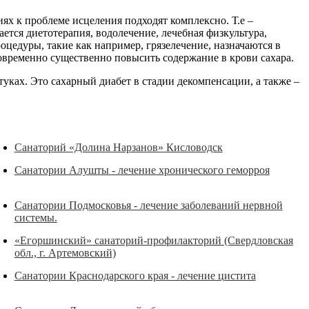
ях к проблеме исцеления подходят комплексно. Т.е –
ется диетотерапия, водолечение, лечебная физкультура,
цедуры, такие как например, грязелечение, назначаются в
овременно существенно повысить содержание в крови сахара.
уках. Это сахарный диабет в стадии декомпенсации, а также –
Санаторий «Долина Нарзанов» Кисловодск
Санатории Алушты - лечение хронического геморроя
Санатории Подмосковья - лечение заболеваний нервной
системы.
«Егоршинский» санаторий-профилакторий (Свердловская
обл., г. Артемовский)
Санатории Краснодарского края - лечение цистита