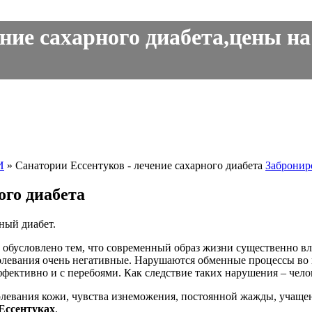
ние сахарного диабета,цены на 
И
»
Санатории Ессентуков - лечение сахарного диабета
Забронир
ого диабета
ный диабет.
 обусловлено тем, что современный образ жизни существенно вл
аболевания очень негативные. Нарушаются обменные процессы во
ффективно и с перебоями. Как следствие таких нарушения – че
левания кожи, чувства изнеможения, постоянной жажды, учащенн
 Ессентуках
.