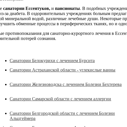
ые
санатории Ессентуков,
и
пансионаты
. В подобных учреждени
из-за диабета. В оздоровительных учреждениях больным предлага
ой минеральной водой, различные лечебные души. Некоторые про
улучшить обменные процессы в периферических тканях, но и одн
ые противопоказания для санаторно-курортного лечения в Ессент
мительной потерей сознания.
Санатории Белокурихи с лечением Бурсита
Санатории Астраханской области - углекислые ванны
Санатории Железноводска с лечением Болезни Бехтерева
Санатории Самарской области с лечением аллергии
Санатории Белгородской области с лечением Болезни
Альцгеймера