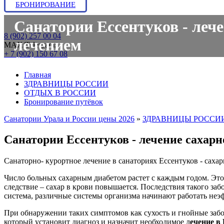
БРОНИРОВАНИЕ
Санатории Ессентуков - лече
8 (902) 257 00 04
лечением
МАХ/Telegram:
+ 7 (902) 150 67 08
Главная
ЗДРАВНИЦЫ РОССИИ
ОТДЫХ В РОССИИ
Бронирование путёвок
Санатории Урала и России цены 2026
»
ЗДРАВНИЦЫ РОССИ
Санатории Ессентуков - лечение сахарн
Санаторно- курортное лечение в санаториях Ессентуков - сахар
Число больных сахарным диабетом растет с каждым годом. Это
следствие – сахар в крови повышается. Последствия такого з
система, различные системы организма начинают работать неэ
При обнаружении таких симптомов как сухость и гнойные забо
который установит диагноз и назначит необходимое л
ечение в