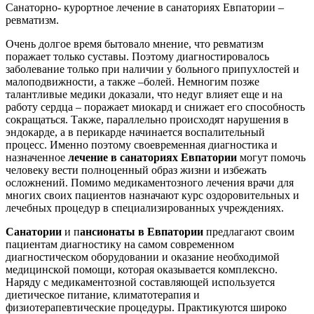
Санаторно- курортное лечение в санаториях Евпатории –
ревматизм.
Очень долгое время бытовало мнение, что ревматизм
поражает только суставы. Поэтому диагностировалось
заболевание только при наличии у больного припухлостей и
малоподвижности, а также –болей. Немногим позже
талантливые медики доказали, что недуг влияет еще и на
работу сердца – поражает миокард и снижает его способность
сокращаться. Также, параллельно происходят нарушения в
эндокарде, а в перикарде начинается воспалительный
процесс. Именно поэтому своевременная диагностика и
назначенное
лечение в санаториях Евпатории
могут помочь
человеку вести полноценный образ жизни и избежать
осложнений. Помимо медикаментозного лечения врачи для
многих своих пациентов назначают курс оздоровительных и
лечебных процедур в специализированных учреждениях.
Санатории
и п
ансионаты в Евпатории
предлагают своим
пациентам диагностику на самом современном
диагностическом оборудовании и оказание необходимой
медицинской помощи, которая оказывается комплексно.
Наряду с медикаментозной составляющей используется
диетическое питание, климатотерапия и
физиотерапевтические процедуры. Практикуются широко