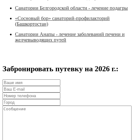
Санатории Белгородской области - лечение подагры
«Сосновый бор» санаторий-профилакторий
(Башкортостан)
Санатории Анапы - лечение заболеваний печени и
желчевыводящих путей
Забронировать путевку на 2026 г.: