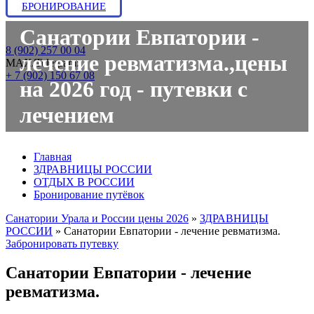
БРОНИРОВАНИЕ
Санатории Евпатории -
8 (902) 257 00 04
лечение ревматизма.,цены
МАХ/Telegram:
+ 7 (902) 150 67 08
на 2026 год - путевки с
лечением
Главная
ЗДРАВНИЦЫ РОССИИ
ОТДЫХ В РОССИИ
Бронирование путёвок
Санатории Урала и России цены 2026
»
ЗДРАВНИЦЫ
РОССИИ
»
Санатории Евпатории - лечение ревматизма.
Забронировать путевку
Санатории Евпатории - лечение
ревматизма.