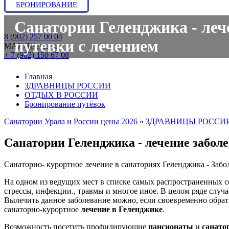
БРОНИРОВАНИЕ
Санатории Геленджика - лече
8 (902) 257 00 04
путевки с лечением
МАХ/Telegram:
+ 7 (902) 150 67 08
Главная
ЗДРАВНИЦЫ РОССИИ
ОТДЫХ В РОССИИ
Бронирование путёвок
Санатории Урала и России цены 2026
»
ЗДРАВНИЦЫ РОССИ
Санатории Геленджика - лечение забол
Санаторно- курортное лечение в санаториях Геленджика - Заб
На одном из ведущих мест в списке самых распространенных с
стрессы, инфекции., травмы и многое иное. В целом ряде случ
Вылечить данное заболевание можно, если своевременно обрат
санаторно-курортное
лечение в Геленджике
.
Возможность посетить профилирующие
пансионаты
и
санато