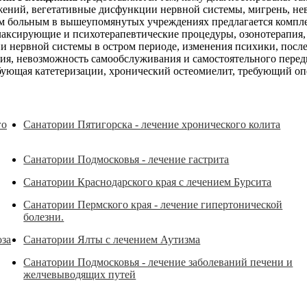
ений, вегетативные дисфункции нервной системы, мигрень, нев
ем больным в вышеупомянутых учреждениях предлагается компле
лаксирующие и психотерапевтические процедуры, озонотерапия, 
ни нервной системы в остром периоде, изменения психики, посл
я, невозможность самообслуживания и самостоятельного передв
бующая катетеризации, хронический остеомиелит, требующий оп
го
Санатории Пятигорска - лечение хронического колита
Санатории Подмосковья - лечение гастрита
Санатории Краснодарского края с лечением Бурсита
Санатории Пермского края - лечение гипертонической
болезни.
оза
Санатории Ялты с лечением Аутизма
Санатории Подмосковья - лечение заболеваний печени и
желчевыводящих путей