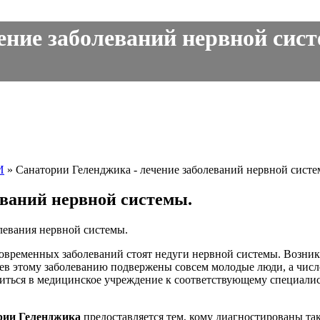
ние заболеваний нервной систе
И
»
Санатории Геленджика - лечение заболеваний нервной систе
еваний нервной системы.
олевания нервной системы.
овременных заболеваний стоят недуги нервной системы. Возник
аев этому заболеванию подвержены совсем молодые люди, а числ
иться в медицинское учреждение к соответствующему специалис
рии Геленджика
предоставляется тем, кому диагностированы так