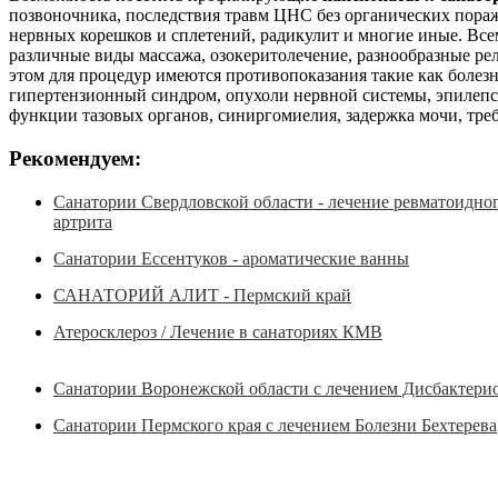
позвоночника, последствия травм ЦНС без органических пораж
нервных корешков и сплетений, радикулит и многие иные. Вс
различные виды массажа, озокеритолечение, разнообразные ре
этом для процедур имеются противопоказания такие как болез
гипертензионный синдром, опухоли нервной системы, эпилепси
функции тазовых органов, синиргомиелия, задержка мочи, тре
Рекомендуем:
Санатории Свердловской области - лечение ревматоидно
артрита
Санатории Ессентуков - ароматические ванны
САНАТОРИЙ АЛИТ - Пермский край
Атеросклероз / Лечение в санаториях КМВ
Санатории Воронежской области с лечением Дисбактери
Санатории Пермского края с лечением Болезни Бехтерева