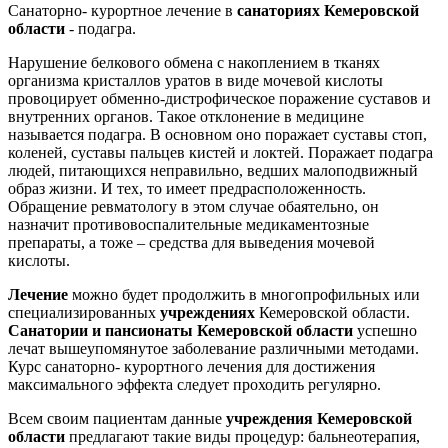
Санаторно- курортное лечение в
санаториях Кемеровской
области
- подагра.
Нарушение белкового обмена с накоплением в тканях
организма кристаллов уратов в виде мочевой кислоты
провоцирует обменно-дистрофическое поражение суставов и
внутренних органов. Такое отклонение в медицине
называется подагра. В основном оно поражает суставы стоп,
коленей, суставы пальцев кистей и локтей. Поражает подагра
людей, питающихся неправильно, ведших малоподвижный
образ жизни. И тех, то имеет предрасположенность.
Обращение ревматологу в этом случае обаятельно, он
назначит противовоспалительные медикаментозные
препараты, а тоже – средства для выведения мочевой
кислоты.
Лечение
можно будет продолжить в многопрофильных или
специализированных
учреждениях
Кемеровской области.
Санатории и пансионаты Кемеровской области
успешно
лечат вышеупомянутое заболевание различными методами.
Курс санаторно- курортного лечения для достижения
максимального эффекта следует проходить регулярно.
Всем своим пациентам данные
учреждения Кемеровской
области
предлагают такие виды процедур: бальнеотерапия,