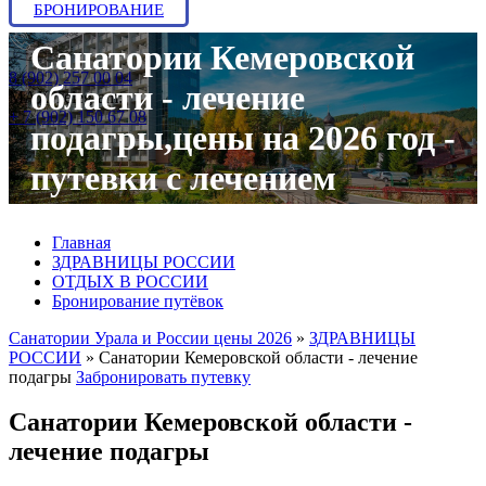
БРОНИРОВАНИЕ
Санатории Кемеровской
8 (902) 257 00 04
области - лечение
МАХ/Telegram:
+ 7 (902) 150 67 08
подагры,цены на 2026 год -
путевки с лечением
Главная
ЗДРАВНИЦЫ РОССИИ
ОТДЫХ В РОССИИ
Бронирование путёвок
Санатории Урала и России цены 2026
»
ЗДРАВНИЦЫ
РОССИИ
»
Санатории Кемеровской области - лечение
подагры
Забронировать путевку
Санатории Кемеровской области -
лечение подагры