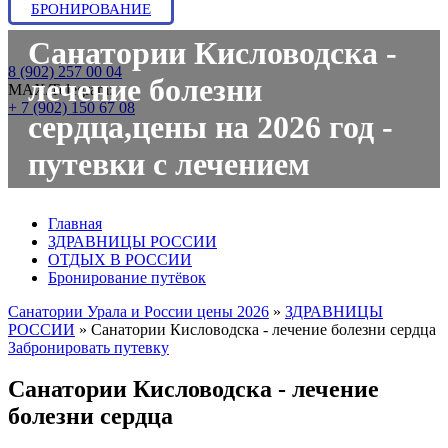
БРОНИРОВАНИЕ
Санатории Кисловодска -
8 (902) 257 00 04
лечение болезни
МАХ/Telegram:
+ 7 (902) 150 67 08
сердца,цены на 2026 год -
путевки с лечением
Главная
ЗДРАВНИЦЫ РОССИИ
ОТДЫХ В РОССИИ
Бронирование путёвок
Санатории Урала и России цены 2026
»
ЗДРАВНИЦЫ
РОССИИ
»
Санатории Кисловодска - лечение болезни сердца
Забронировать путевку
Санатории Кисловодска - лечение
болезни сердца