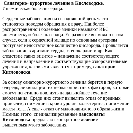
Санаторно- курортное лечение в Кисловодске
.
Ишемическая болезнь сердца.
Сердечные заболевания на сегодняшний день часто
становятся поводом обращения к врачу. Наиболее
распространённой болезнью медики называют ИБС –
ишемическую болезнь сердца. Ее развитие возможно в том
случае, если к сердечной мышце по основным артериям
поступает недостаточное количество кислорода. Проявляется
заболевание в аритмии сердца, стенокардии и др. Как
следствие таких визитов – назначение соответствующего
лечения и направление в соответствующие оздоровительные
учреждения, каковыми являются к примеру,
санатории
Кисловодска
.
За основу санаторно-курортного лечения берется в первую
очередь, ликвидация тех неблагоприятных факторов, которые
смогут негативно повлиять на дальнейшее течение
заболевания. Среди них стоит выделить отказ от вредных
привычек, снижение в крови уровня холестерина, понижение
массы тела. А еще - отказ от малоподвижного образа жизни.
Помимо этого, специализированные п
ансионаты
Кисловодска
предлагают конкретное
лечение
вышеупомянутого заболевания.