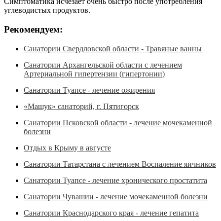
Симптоматика исчезает очень быстро после употребления
углеводистых продуктов.
Рекомендуем:
Санатории Свердловской области - Травяные ванны
Санатории Архангельской области с лечением
Артериальной гипертензии (гипертонии)
Санатории Туапсе - лечение ожирения
«Машук» санаторий, г. Пятигорск
Санатории Псковской области - лечение мочекаменной
болезни
Отдых в Крыму в августе
Санатории Татарстана с лечением Воспаление яичников
Санатории Туапсе - лечение хронического простатита
Санатории Чувашии - лечение мочекаменной болезни
Санатории Краснодарского края - лечение гепатита