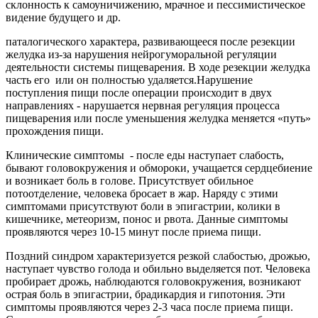
склонность к самоуничижению, мрачное и пессимистическое
видение будущего и др.
паталогического характера, развивающееся после резекции
желудка из-за нарушения нейрогуморальной регуляции
деятельности системы пищеварения. В ходе резекции желудка
часть его или он полностью удаляется.Нарушение
поступления пищи после операции происходит в двух
направлениях - нарушается нервная регуляция процесса
пищеварения или после уменьшения желудка меняется «путь»
прохождения пищи.
Клинические симптомы - после еды наступает слабость,
бывают головокружения и обмороки, учащается сердцебиение
и возникает боль в голове. Присутствует обильное
потоотделение, человека бросает в жар. Наряду с этими
симптомами присутствуют боли в эпигастрии, колики в
кишечнике, метеоризм, понос и рвота. Данные симптомы
проявляются через 10-15 минут после приема пищи.
Поздний синдром характеризуется резкой слабостью, дрожью,
наступает чувство голода и обильно выделяется пот. Человека
пробирает дрожь, наблюдаются головокружения, возникают
острая боль в эпигастрии, брадикардия и гипотония. Эти
симптомы проявляются через 2-3 часа после приема пищи.