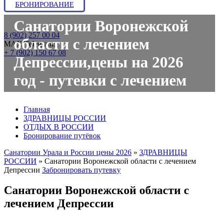
БРОНИРОВАНИЕ
Санатории Воронежской
8 (902) 257 00 04
области с лечением
МАХ/Telegram:
+ 7 (902) 150 67 08
Депрессии,цены на 2026
год - путевки с лечением
Главная
ЗДРАВНИЦЫ РОССИИ
ОТДЫХ В РОССИИ
Бронирование путёвок
Санатории Урала и России цены 2026
»
ЗДРАВНИЦЫ
РОССИИ
»
Санатории Воронежской области с лечением
Депрессии
Забронировать путевку
Санатории Воронежской области с
лечением Депрессии