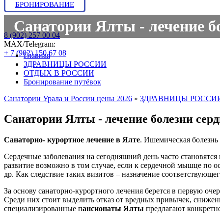
БРОНИРОВАНИЕ
Санатории Ялты - лечение бо
8 (902) 257 00 04
МАХ/Telegram:
+ 7 (902) 150 67 08
Главная
ЗДРАВНИЦЫ РОССИИ
ОТДЫХ В РОССИИ
Бронирование путёвок
Санатории Урала и России цены 2026
»
ЗДРАВНИЦЫ РОССИ
Санатории Ялты - лечение болезни сер
Санаторно- курортное лечение в Ялте
. Ишемическая болезнь 
Сердечные заболевания на сегодняшний день часто становятся
развитие возможно в том случае, если к сердечной мышце по о
др. Как следствие таких визитов – назначение соответствующ
За основу санаторно-курортного лечения берется в первую оче
Среди них стоит выделить отказ от вредных привычек, снижени
специализированные п
ансионаты Ялты
предлагают конкретн