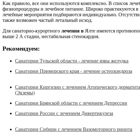
Как правило, все они используются комплексно. В список леч
физиопроцедуры и лечебное питание. Широко практикуются в п
лечебные мероприятия подбираются индивидуально. Отсутстви
также возможен частый летальный исход.
Для санаторно-курортного
лечения в
Ялте имеются противопок
выше 2 А стадии, нестабильная стенокардия.
Рекомендуем:
Санатории Тульской области - лечение язвы желудка
Санатории Приморского края - лечение остеохондроза
Санатории Киргизии с лечением Атопического дерматит
(Экземы)
Санатории Брянской области с лечением Депрессии
Санатории России с лечением Дивертикулеза
Санатории Сибири с лечением Вазомоторного ринита