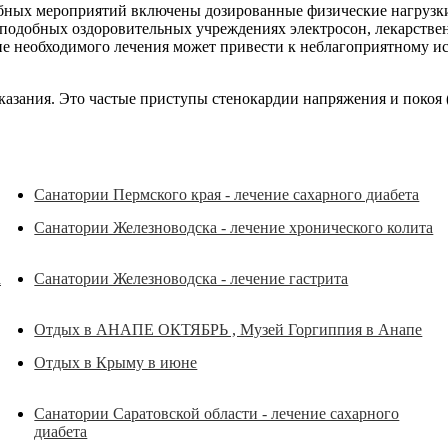
ебных мероприятий включены дозированные физические нагрузки
одобных оздоровительных учреждениях электросон, лекарственн
е необходимого лечения может привести к неблагоприятному ис
азания. Это частые приступы стенокардии напряжения и покоя 
Санатории Пермского края - лечение сахарного диабета
Санатории Железноводска - лечение хронического колита
а
Санатории Железноводска - лечение гастрита
Отдых в АНАПЕ ОКТЯБРЬ , Музей Горгиппия в Анапе
Отдых в Крыму в июне
Санатории Саратовской области - лечение сахарного
диабета