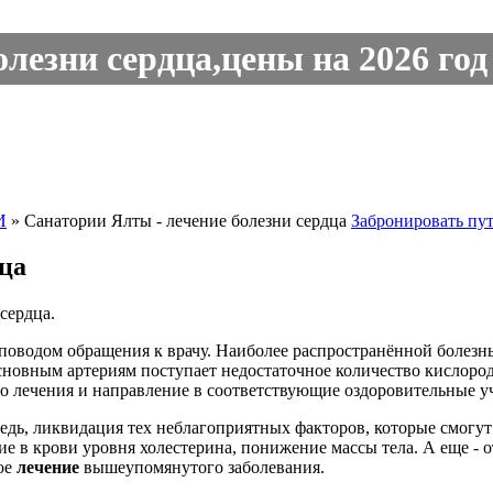
лезни сердца,цены на 2026 год 
И
»
Санатории Ялты - лечение болезни сердца
Забронировать пу
дца
сердца.
 поводом обращения к врачу. Наиболее распространённой болез
сновным артериям поступает недостаточное количество кислород
его лечения и направление в соответствующие оздоровительные 
редь, ликвидация тех неблагоприятных факторов, которые смогут
е в крови уровня холестерина, понижение массы тела. А еще - 
ое
лечение
вышеупомянутого заболевания.