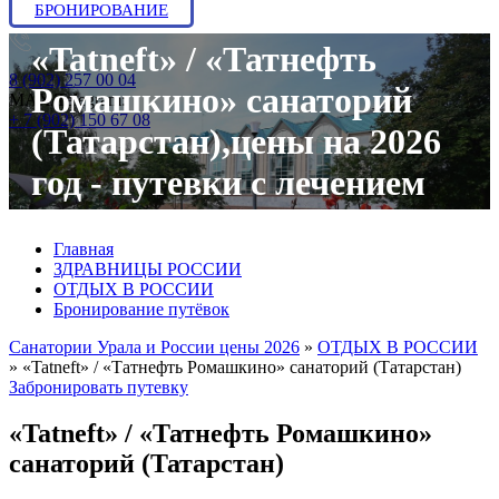
БРОНИРОВАНИЕ
«Tatneft» / «Татнефть
8 (902) 257 00 04
Ромашкино» санаторий
МАХ/Telegram:
+ 7 (902) 150 67 08
(Татарстан),цены на 2026
год - путевки с лечением
Главная
ЗДРАВНИЦЫ РОССИИ
ОТДЫХ В РОССИИ
Бронирование путёвок
Санатории Урала и России цены 2026
»
ОТДЫХ В РОССИИ
»
«Tatneft» / «Татнефть Ромашкино» санаторий (Татарстан)
Забронировать путевку
«Tatneft» / «Татнефть Ромашкино»
санаторий (Татарстан)