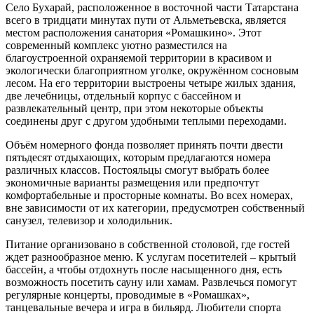
Село Бухарай, расположенное в восточной части Татарстана
всего в тридцати минутах пути от Альметьевска, является
местом расположения санатория «Ромашкино». Этот
современный комплекс уютно разместился на
благоустроенной охраняемой территории в красивом и
экологически благоприятном уголке, окружённом сосновым
лесом. На его территории выстроены четыре жилых здания,
две лечебницы, отдельный корпус с бассейном и
развлекательный центр, при этом некоторые объекты
соединены друг с другом удобными теплыми переходами.
Объём номерного фонда позволяет принять почти двести
пятьдесят отдыхающих, которым предлагаются номера
различных классов. Постояльцы смогут выбрать более
экономичные варианты размещения или предпочтут
комфортабельные и просторные комнаты. Во всех номерах,
вне зависимости от их категории, предусмотрен собственный
санузел, телевизор и холодильник.
Питание организовано в собственной столовой, где гостей
ждет разнообразное меню. К услугам посетителей – крытый
бассейн, а чтобы отдохнуть после насыщенного дня, есть
возможность посетить сауну или хамам. Развлечься помогут
регулярные концерты, проводимые в «Ромашках»,
танцевальные вечера и игра в бильярд. Любители спорта