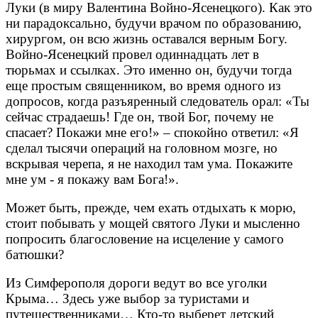
Луки (в миру Валентина Войно-Ясенецкого). Как это
ни парадоксально, будучи врачом по образованию,
хирургом, он всю жизнь оставался верным Богу.
Войно-Ясенецкий провел одиннадцать лет в
тюрьмах и ссылках. Это именно он, будучи тогда
еще простым священником, во время одного из
допросов, когда разъяренный следователь орал: «Ты
сейчас страдаешь! Где он, твой Бог, почему не
спасает? Покажи мне его!» – спокойно ответил: «Я
сделал тысячи операций на головном мозге, но
вскрывая черепа, я не находил там ума. Покажите
мне ум - я покажу вам Бога!».
Может быть, прежде, чем ехать отдыхать к морю,
стоит побывать у мощей святого Луки и мысленно
попросить благословение на исцеление у самого
батюшки?
Из Симферополя дороги ведут во все уголки
Крыма… Здесь уже выбор за туристами и
путешественниками… Кто-то выберет детский