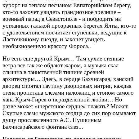
курорт на теплом песчаном Евпаторийском берегу,
кто-то захочет увидеть грандиозное зрелище –
военный парад в Севастополе - и побродить на
устланных галькой прозрачных берегах Ялты, кто-то
с удовольствием посчитает ступеньки, ведущие к
Ласточкиному гнезду, и захочет увидеть
необыкновенную красоту Фороса..
Но есть еще другой Крым… Там сухие степные
ветра все так же обдают жаром, а музыка скал
слышна в таинственной тишине древней
архитектуры… Здесь, в сердце Бахчисарая, ханский
дворец спрятал паутину дворцовых интриг, каждая
стена пропитана слезами наложниц и стоном самого
хана Крым-Гирея о неразделенной любви… Но
разве может «шерстяное сердце» плакать? Может.
Скупые слезы мужского сердца до сих пор омывают
душу прославленного А.С. Пушкиным
Бахчисарайского фонтана слез...