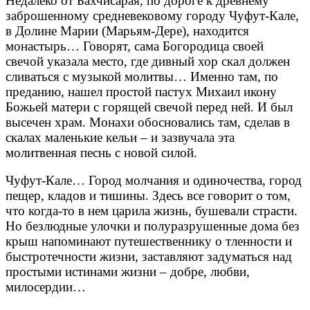
Недалеко от Бахчисарая, по дороге к древнему
заброшенному средневековому городу Чуфут-Кале,
в Долине Марии (Марьям-Дере), находится
монастырь… Говорят, сама Богородица своей
свечой указала место, где дивный хор скал должен
сливаться с музыкой молитвы… Именно там, по
преданию, нашел простой пастух Михаил икону
Божьей матери с горящей свечой перед ней. И был
высечен храм. Монахи обосновались там, сделав в
скалах маленькие кельи – и зазвучала эта
молитвенная песнь с новой силой.
Чуфут-Кале… Город молчания и одиночества, город
пещер, кладов и тишины. Здесь все говорит о том,
что когда-то в нем царила жизнь, бушевали страсти.
Но безлюдные улочки и полуразрушенные дома без
крыш напоминают путешественнику о тленности и
быстротечности жизни, заставляют задуматься над
простыми истинами жизни – добре, любви,
милосердии…