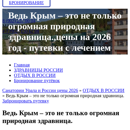
БРОНИРОВАНИЕ
Ведь Крым – это не только
8 (902) 257 00 04
огромная природная
МАХ/Telegram:
+ 7 (902) 150 67 08
здравница.,цены на 2026
год - путевки с лечением
Главная
ЗДРАВНИЦЫ РОССИИ
ОТДЫХ В РОССИИ
Бронирование путёвок
Санатории Урала и России цены 2026
»
ОТДЫХ В РОССИИ
»
Ведь Крым – это не только огромная природная здравница.
Забронировать путевку
Ведь Крым – это не только огромная
природная здравница.