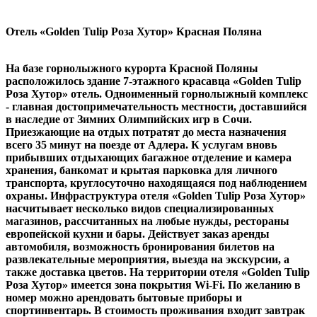
О
тель
«Golden Tulip Роза Хутор» Красная Поляна
На базе горнолыжного курорта Красной Поляны
расположилось здание 7-этажного красавца «Golden Tulip
Роза Хутор» отель. Одноименный горнолыжный комплекс
- главная достопримечательность местности, доставшийся
в наследие от Зимних Олимпийских игр в Сочи.
Приезжающие на отдых потратят до места назначения
всего 35 минут на поезде от Адлера. К услугам вновь
прибывших отдыхающих багажное отделение и камера
хранения, банкомат и крытая парковка для личного
транспорта, круглосуточно находящаяся под наблюдением
охраны. Инфраструктура отеля
«Golden Tulip Роза Хутор»
насчитывает несколько видов специализированных
магазинов, рассчитанных на любые нужды, рестораны
европейской кухни и бары. Действует заказ аренды
автомобиля, возможность бронирования билетов на
развлекательные мероприятия, выезда на экскурсии, а
также доставка цветов. На территории отеля
«Golden Tulip
Роза Хутор»
имеется зона покрытия Wi-Fi. По желанию в
номер можно арендовать бытовые приборы и
спортинвентарь. В стоимость проживания входит завтрак