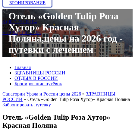
БРОНИРОВАНИЕ
Отель «Golden Tulip Роза
8 (902) 257 00 04
Хутор» Красная
МАХ/Telegram:
+ 7 (902) 150 67 08
Поляна,цены на 2026 год -
путевки с лечением
Главная
ЗДРАВНИЦЫ РОССИИ
ОТДЫХ В РОССИИ
Бронирование путёвок
Санатории Урала и России цены 2026
»
ЗДРАВНИЦЫ
РОССИИ
»
Отель «Golden Tulip Роза Хутор» Красная Поляна
Забронировать путевку
Отель «Golden Tulip Роза Хутор»
Красная Поляна