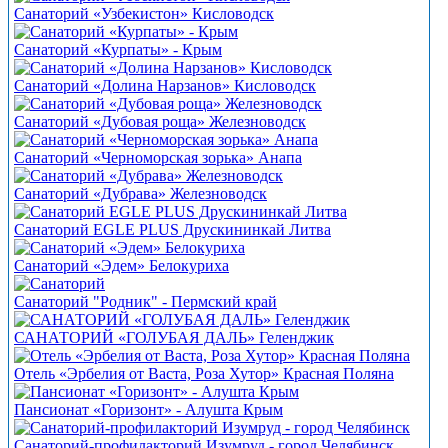
Санаторий «Узбекистон» Кисловодск
Санаторий «Курпаты» - Крым
Санаторий «Долина Нарзанов» Кисловодск
Санаторий «Дубовая роща» Железноводск
Санаторий «Черноморская зорька» Анапа
Санаторий «Дубрава» Железноводск
Санаторий EGLE PLUS Друскининкай Литва
Санаторий «Эдем» Белокуриха
Санаторий "Родник" - Пермский край
САНАТОРИЙ «ГОЛУБАЯ ДАЛЬ» Геленджик
Отель «Эрбелия от Васта, Роза Хутор» Красная Поляна
Пансионат «Горизонт» - Алушта Крым
Санаторий-профилакторий Изумруд - город Челябинск