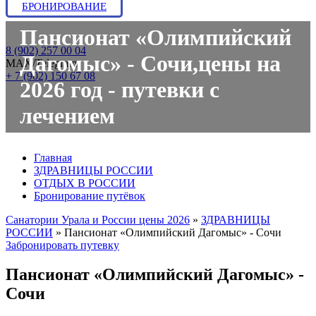
БРОНИРОВАНИЕ
Пансионат «Олимпийский
8 (902) 257 00 04
Дагомыс» - Сочи,цены на
МАХ/Telegram:
+ 7 (902) 150 67 08
2026 год - путевки с
лечением
Главная
ЗДРАВНИЦЫ РОССИИ
ОТДЫХ В РОССИИ
Бронирование путёвок
Санатории Урала и России цены 2026
»
ЗДРАВНИЦЫ
РОССИИ
»
Пансионат «Олимпийский Дагомыс» - Сочи
Забронировать путевку
Пансионат «Олимпийский Дагомыс» -
Сочи