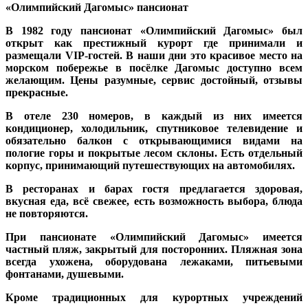
«Олимпийский Дагомыс» пансионат
В 1982 году пансионат «Олимпийский Дагомыс» был
открыт как престижный курорт где принимали и
размещали
VIP-
гостей. В наши дни это красивое место на
морском побережье в посёлке Дагомыс доступно всем
желающим. Цены разумные, сервис достойный, отзывы
прекрасные.
В отеле 230 номеров, в каждый из них имеется
кондиционер, холодильник, спутниковое телевидение и
обязательно балкон с открывающимися видами на
пологие горы и покрытые лесом склоны. Есть отдельный
корпус, принимающий путешествующих на автомобилях.
В ресторанах и барах гостя предлагается здоровая,
вкусная еда, всё свежее, есть возможность выбора, блюда
не повторяются.
При пансионате
«Олимпийский Дагомыс»
имеется
частный пляж, закрытый для посторонних. Пляжная зона
всегда ухожена, оборудована лежаками, питьевыми
фонтанами, душевыми.
Кроме традиционных для курортных учреждений