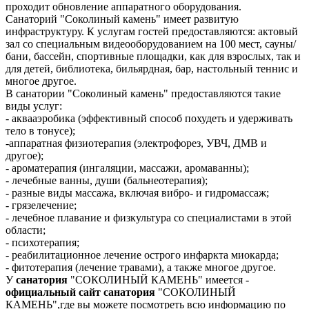
проходит обновление аппаратного оборудования.
Санаторий "Соколиный камень" имеет развитую
инфраструктуру. К услугам гостей предоставляются: актовый
зал со специальным видеооборудованием на 100 мест, сауны/
бани, бассейн, спортивные площадки, как для взрослых, так и
для детей, библиотека, бильярдная, бар, настольный теннис и
многое другое.
В санатории "Соколиный камень" предоставляются такие
виды услуг:
- аквааэробика (эффективный способ похудеть и удерживать
тело в тонусе);
-аппаратная физиотерапия (электрофорез, УВЧ, ДМВ и
другое);
- ароматерапия (ингаляции, массажи, аромаванны);
- лечебные ванны, души (бальнеотерапия);
- разные виды массажа, включая вибро- и гидромассаж;
- грязелечение;
- лечебное плавание и физкультура со специалистами в этой
области;
- психотерапия;
- реабилитационное лечение острого инфаркта миокарда;
- фитотерапия (лечение травами), а также многое другое.
У
санатория
"СОКОЛИНЫЙ КАМЕНЬ" имеется -
официальный
сайт
санатория
"СОКОЛИНЫЙ
КАМЕНЬ",где вы можете посмотреть всю информацию по