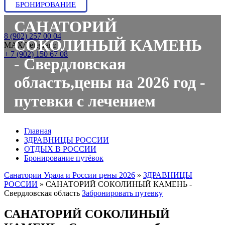
БРОНИРОВАНИЕ
САНАТОРИЙ
8 (902) 257 00 04
СОКОЛИНЫЙ КАМЕНЬ
МАХ/Telegram:
+ 7 (902) 150 67 08
- Свердловская
область,цены на 2026 год -
путевки с лечением
Главная
ЗДРАВНИЦЫ РОССИИ
ОТДЫХ В РОССИИ
Бронирование путёвок
Санатории Урала и России цены 2026
»
ЗДРАВНИЦЫ
РОССИИ
»
САНАТОРИЙ СОКОЛИНЫЙ КАМЕНЬ -
Свердловская область
Забронировать путевку
САНАТОРИЙ СОКОЛИНЫЙ