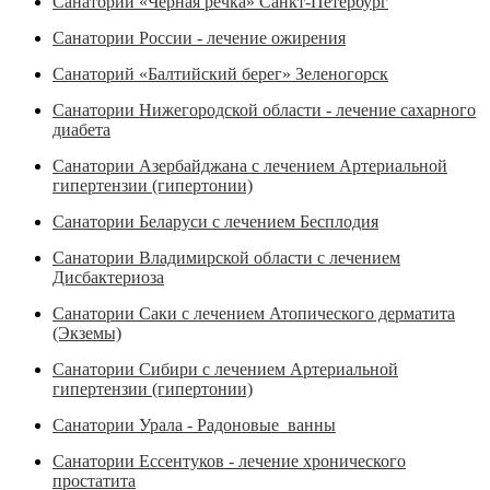
Санаторий «Черная речка» Санкт-Петербург
Санатории России - лечение ожирения
Санаторий «Балтийский берег» Зеленогорск
Санатории Нижегородской области - лечение сахарного
диабета
Санатории Азербайджана с лечением Артериальной
гипертензии (гипертонии)
Санатории Беларуси с лечением Бесплодия
Санатории Владимирской области с лечением
Дисбактериоза
Санатории Саки с лечением Атопического дерматита
(Экземы)
Санатории Сибири с лечением Артериальной
гипертензии (гипертонии)
Санатории Урала - Радоновые ванны
Санатории Ессентуков - лечение хронического
простатита