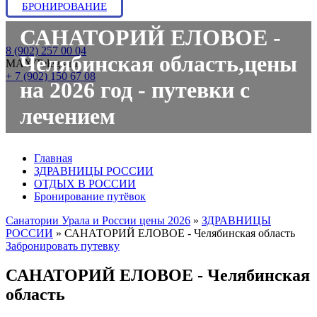
БРОНИРОВАНИЕ
САНАТОРИЙ ЕЛОВОЕ -
8 (902) 257 00 04
Челябинская область,цены
МАХ/Telegram:
+ 7 (902) 150 67 08
на 2026 год - путевки с
лечением
Главная
ЗДРАВНИЦЫ РОССИИ
ОТДЫХ В РОССИИ
Бронирование путёвок
Санатории Урала и России цены 2026
»
ЗДРАВНИЦЫ
РОССИИ
»
САНАТОРИЙ ЕЛОВОЕ - Челябинская область
Забронировать путевку
САНАТОРИЙ ЕЛОВОЕ - Челябинская
область