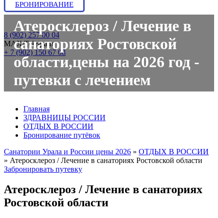
БРОНИРОВАНИЕ
Атеросклероз / Лечение в
8 (902) 257 00 04
санаториях Ростовской
МАХ/Telegram:
+ 7 (902) 150 67 08
области,цены на 2026 год -
путевки с лечением
Главная
ЗДРАВНИЦЫ РОССИИ
ОТДЫХ В РОССИИ
Бронирование путёвок
Санатории Урала и России цены 2026
»
ОТДЫХ В РОССИИ
»
Атеросклероз / Лечение в санаториях Ростовской области
Забронировать путевку
Атеросклероз / Лечение в санаториях
Ростовской области