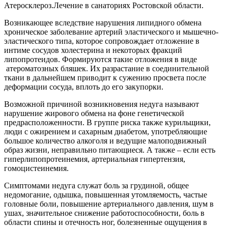
Атеросклероз.Лечение в санаториях Ростовской области.
Возникающее вследствие нарушения липидного обмена
хроническое заболевание артерий эластического и мышечно-
эластического типа, которое сопровождает отложение в
интиме сосудов холестерина и некоторых фракций
липопротеидов. Формируются такие отложения в виде
атероматозных бляшек. Их разрастание в соединительной
ткани в дальнейшем приводит к сужению просвета после
деформации сосуда, вплоть до его закупорки.
Возможной причиной возникновения недуга называют
нарушение жирового обмена на фоне генетической
предрасположенности. В группе риска также курильщики,
люди с ожирением и сахарным диабетом, употребляющие
большое количество алкоголя и ведущие малоподвижный
образ жизни, неправильно питающиеся. А также – если есть
гиперлипопротеинемия, артериальная гипертензия,
гомоцистеинемия.
Симптомами недуга служат боль за грудиной, общее
недомогание, одышка, повышенная утомляемость, частые
головные боли, повышение артериального давления, шум в
ушах, значительное снижение работоспособности, боль в
области спины и отечность ног, болезненные ощущения в