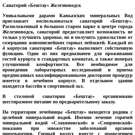
Санаторий «Бештау»
Железноводск
Уникальными дарами Кавказских минеральных Вод
приглашает воспользоваться санаторий «Бештау».
Расположенный в большом старом парке в центре города
Железноводск, санаторий предоставляет возможность не
только улучшить здоровье, но и получить удовольствие от
созерцания живописнейших горных пейзажей. Каждый из
4 корпусов санатория
«Бештау»
выполняет собственную
функцию. Один из них предназначен для проживания
гостей курорта в стандартных комнатах, а также номерах
улучшенной комфортности. Все необходимое для
проведения лабораторных исследований и приема
предписанных квалифицированными докторами процедур
имеется в лечебном корпусе. В отдельном здании
находятся бассейн и спортивный зал.
В столовой санатория
«Бештау»
организовано
шестиразовое питание по предварительному заказу.
На территории лечебницы
«Бештау»
находится родник с
целебной минеральной водой. Именно лечение горячей
минеральной водой «Славяновской» и «Смирновской»
показано при множестве заболеваний органов
пищеварения. Горный воздух вместе с проведением