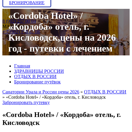
БРОНИРОВАНИЕ
«Cordoba Hotel» /
8 (902) 257 00 04
«Кордоба» отель, г.
МАХ/Telegram:
+ 7 (902) 150 67 08
Кисловодск,цены на 2026
год - путевки с лечением
Главная
ЗДРАВНИЦЫ РОССИИ
ОТДЫХ В РОССИИ
Бронирование путёвок
Санатории Урала и России цены 2026
»
ОТДЫХ В РОССИИ
»
«Cordoba Hotel» / «Кордоба» отель, г. Кисловодск
Забронировать путевку
«Cordoba Hotel» / «Кордоба» отель, г.
Кисловодск