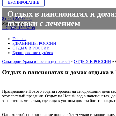
БРОНИРОВАНИЕ
Отдых в пансионатах и домах
8 (902) 257 00 04
путевки с лечением
МАХ/Telegram:
+ 7 (902) 150 67 08
Главная
ЗДРАВНИЦЫ РОССИИ
ОТДЫХ В РОССИИ
Бронирование путёвок
Санатории Урала и России цены 2026
»
ОТДЫХ В РОССИИ
»
Отдых в пансионатах и домах отдыха в
Празднование Нового года за городом на сегодняшний день вес
этот светлый праздник. Отдых на Новый год в пансионатах, д
заснеженными елями, где сидя в уютном доме за богато накры
Однако чтобы празднование прошло без «сучков и задоринки»,