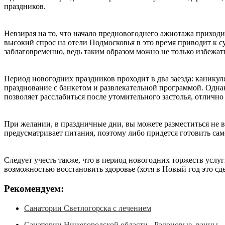
праздников.
Невзирая на то, что начало предновогоднего ажиотажа приходит
высокий спрос на отели Подмосковья в это время приводит к с
заблаговременно, ведь таким образом можно не только избежат
Период новогодних праздников проходит в два заезда: каникуля
празднование с банкетом и развлекательной программой. Одна
позволяет расслабиться после утомительного застолья, отлично
При желании, в праздничные дни, вы можете разместиться не в 
предусматривает питания, поэтому либо придется готовить сам
Следует учесть также, что в период новогодних торжеств услу
возможностью восстановить здоровье (хотя в Новый год это сде
Рекомендуем:
Санатории Светлогорска с лечением
Санатории Нижегородской области - Радоновые ванны