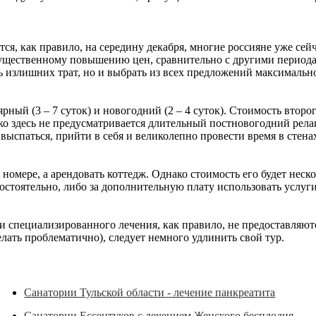
ся, как правило, на середину декабря, многие россияне уже сей
ущественному повышению цен, сравнительно с другими периодами
ь излишних трат, но и выбрать из всех предложений максимальн
рный (3 – 7 суток) и новогодний (2 – 4 суток). Стоимость второ
ко здесь не предусматривается длительный постновогодний рела
 выспаться, прийти в себя и великолепно провести время в стена
номере, а арендовать коттедж. Однако стоимость его будет неск
остоятельно, либо за дополнительную плату использовать услуги
ги специализированного лечения, как правило, не предоставляю
лать проблематично), следует немного удлинить свой тур.
Санатории Тульской области - лечение панкреатита
Санатории Ессентуков с лечением Женского бесплодия