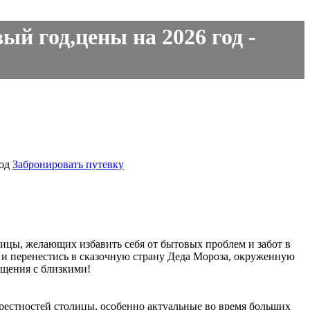
й год,цены на 2026 год -
од
Забронировать путевку
лицы, желающих избавить себя от бытовых проблем и забот в
ы и перенестись в сказочную страну Деда Мороза, окруженную
бщения с близкими!
крестностей столицы, особенно актуальные во время больших