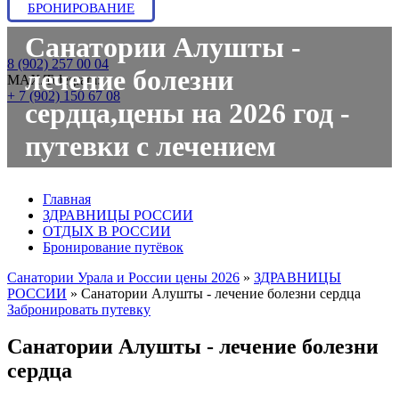
БРОНИРОВАНИЕ
Санатории Алушты -
8 (902) 257 00 04
лечение болезни
МАХ/Telegram:
+ 7 (902) 150 67 08
сердца,цены на 2026 год -
путевки с лечением
Главная
ЗДРАВНИЦЫ РОССИИ
ОТДЫХ В РОССИИ
Бронирование путёвок
Санатории Урала и России цены 2026
»
ЗДРАВНИЦЫ
РОССИИ
»
Санатории Алушты - лечение болезни сердца
Забронировать путевку
Санатории Алушты - лечение болезни
сердца