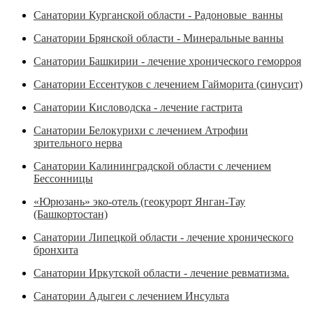
Санатории Курганской области - Радоновые ванны
Санатории Брянской области - Минеральные ванны
Санатории Башкирии - лечение хронического геморроя
Санатории Ессентуков с лечением Гайморита (синусит)
Санатории Кисловодска - лечение гастрита
Санатории Белокурихи с лечением Атрофии
зрительного нерва
Санатории Калининградской области с лечением
Бессонницы
«Юрюзань» эко-отель (геокурорт Янган-Тау
(Башкортостан)
Санатории Липецкой области - лечение хронического
бронхита
Санатории Иркутской области - лечение ревматизма.
Санатории Адыгеи с лечением Инсульта