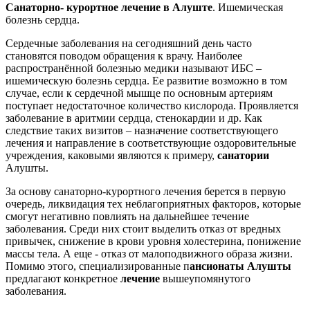
Санаторно- курортное лечение в Алуште
. Ишемическая
болезнь сердца.
Сердечные заболевания на сегодняшний день часто
становятся поводом обращения к врачу. Наиболее
распространённой болезнью медики называют ИБС –
ишемическую болезнь сердца. Ее развитие возможно в том
случае, если к сердечной мышце по основным артериям
поступает недостаточное количество кислорода. Проявляется
заболевание в аритмии сердца, стенокардии и др. Как
следствие таких визитов – назначение соответствующего
лечения и направление в соответствующие оздоровительные
учреждения, каковыми являются к примеру,
санатории
Алушты.
За основу санаторно-курортного лечения берется в первую
очередь, ликвидация тех неблагоприятных факторов, которые
смогут негативно повлиять на дальнейшее течение
заболевания. Среди них стоит выделить отказ от вредных
привычек, снижение в крови уровня холестерина, понижение
массы тела. А еще - отказ от малоподвижного образа жизни.
Помимо этого, специализированные п
ансионаты Алушты
предлагают конкретное
лечение
вышеупомянутого
заболевания.