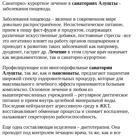
Санаторно- курортное лечение в
санаториях Алушты
-
заболевания пищевода.
Заболевания пищевода – явление в современном мире
довольно распространённое. Несистематическое питание,
прием в пищу фаст-фудов и продуктов, содержащих
различные искусственные добавки, постоянные стрессы –все
это негативно влияет на работу органов пищеварения и
приводит к развитию таких заболеваний как например,
дуоденит, гастрит др.
Лечение
в этом случае врач назначает
как медикаментозное, так и санаторно-курортное.
Профилирующие или многопрофильные
санатории
Алушты
, так же, как и
пансионаты
, предлагают пациентам
широкий спектр оздоровительных процедур, которые для
максимального лечебного эффекта принимаются больным
комплексно. Основное лечение в любом из
вышеперечисленных учреждений – регулярное диетическое
питание и прием внутрь целебной минеральной воды.
Последняя нейтрализует агрессивную среду в ЖКТ,
восстанавливает обменные процессы и снимает воспаление,
налаживает секреторную работоспособность.
Еще одна составляющая исцеления – диетотерапия. Она
проходит под контролем лечащею врача, та же, как и все