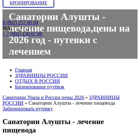
БРОНИРОВАНИЕ
Санатории Алушты -
8 (902) 257 00 04
лечение пищевода,цены на
МАХ/Telegram:
+ 7 (902) 150 67 08
2026 год - путевки с
лечением
Главная
ЗДРАВНИЦЫ РОССИИ
ОТДЫХ В РОССИИ
Бронирование путёвок
Санатории Урала и России цены 2026
»
ЗДРАВНИЦЫ
РОССИИ
»
Санатории Алушты - лечение пищевода
Забронировать путевку
Санатории Алушты - лечение
пищевода