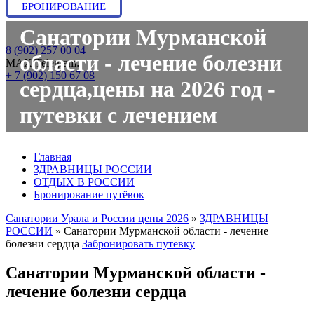
БРОНИРОВАНИЕ
Санатории Мурманской
8 (902) 257 00 04
области - лечение болезни
МАХ/Telegram:
+ 7 (902) 150 67 08
сердца,цены на 2026 год -
путевки с лечением
Главная
ЗДРАВНИЦЫ РОССИИ
ОТДЫХ В РОССИИ
Бронирование путёвок
Санатории Урала и России цены 2026
»
ЗДРАВНИЦЫ
РОССИИ
»
Санатории Мурманской области - лечение
болезни сердца
Забронировать путевку
Санатории Мурманской области -
лечение болезни сердца