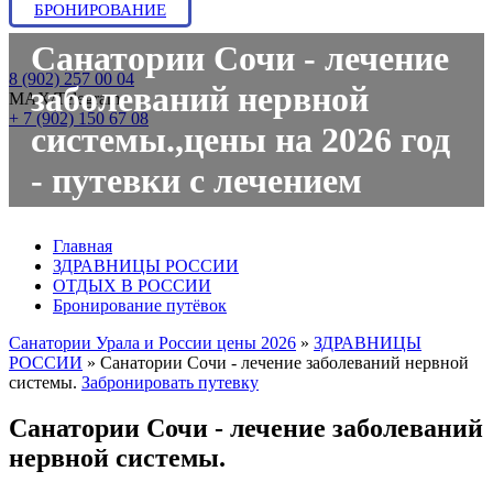
БРОНИРОВАНИЕ
Санатории Сочи - лечение
8 (902) 257 00 04
заболеваний нервной
МАХ/Telegram:
+ 7 (902) 150 67 08
системы.,цены на 2026 год
- путевки с лечением
Главная
ЗДРАВНИЦЫ РОССИИ
ОТДЫХ В РОССИИ
Бронирование путёвок
Санатории Урала и России цены 2026
»
ЗДРАВНИЦЫ
РОССИИ
»
Санатории Сочи - лечение заболеваний нервной
системы.
Забронировать путевку
Санатории Сочи - лечение заболеваний
нервной системы.