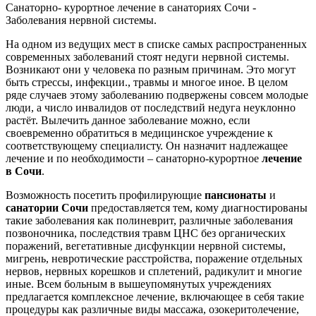
Санаторно- курортное лечение в санаториях Сочи -
Заболевания нервной системы.
На одном из ведущих мест в списке самых распространенных
современных заболеваний стоят недуги нервной системы.
Возникают они у человека по разным причинам. Это могут
быть стрессы, инфекции., травмы и многое иное. В целом
ряде случаев этому заболеванию подвержены совсем молодые
люди, а число инвалидов от последствий недуга неуклонно
растёт. Вылечить данное заболевание можно, если
своевременно обратиться в медицинское учреждение к
соответствующему специалисту. Он назначит надлежащее
лечение и по необходимости – санаторно-курортное
лечение
в Сочи
.
Возможность посетить профилирующие
пансионаты
и
санатории Сочи
предоставляется тем, кому диагностированы
такие заболевания как полиневрит, различные заболевания
позвоночника, последствия травм ЦНС без органических
поражений, вегетативные дисфункции нервной системы,
мигрень, невротические расстройства, поражение отдельных
нервов, нервных корешков и сплетений, радикулит и многие
иные. Всем больным в вышеупомянутых учреждениях
предлагается комплексное лечение, включающее в себя такие
процедуры как различные виды массажа, озокеритолечение,