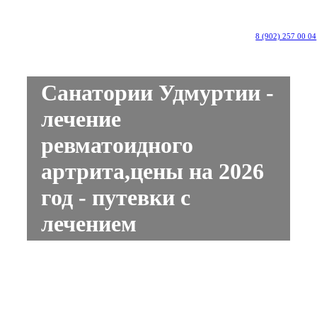
8 (902) 257 00 04
Санатории Удмуртии -
лечение
ревматоидного
артрита,цены на 2026
год - путевки с
лечением