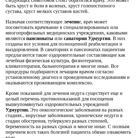
следующих симптомов стоит обратиться врачу. Это может
быть хруст и боли в коленах, хруст голеностопного
сустава, хруст мелких суставов кистей.
Назначая соответствующее л
ечени
е, врач может
посоветовать врачевание в специализированных или
многопрофильных медицинских учреждениях, каковыми
являются
пансионаты
или
санатории Удмуртии
. В них
созданы все условия для полноценной реабилитации и
выздоровления. В санаториях и пансионатах пациентам
предлагаются такие оздоровительные составляющие как
лечебная физическая культура, физиотерапия,
климатотерапия, бальнеотерапия и многие иные. Все
процедуры подбираются лечащим врачом согласно
установленному диагноз и проведенным исследованиям и
оказываются проживающим комплексно.
Кроме показаний для лечения недуга существует еще и
целый перечень противопоказаний для посещения
вышеупомянутых оздоровительных учреждений
Удмуртии.
Это онкологические заболевания на разных
стадиях., вирусные заболевания, хронические недуги в
стадии обострения, туберкулез разных степеней,
беременность на разных сроках и многие иные. С полным
перечнем всех таких болезней пациента обязан ознакомить
врач.