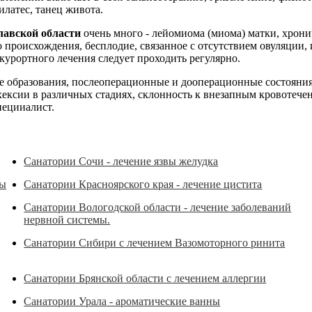
латес, танец живота.
лавской области
очень много - лейомиома (миома) матки, хрони
 происхождения, бесплодие, связанное с отсутствием овуляции, 
урортного лечения следует проходить регулярно.
 образования, послеоперационные и дооперационные состояния, 
ахексии в различных стадиях, склонность к внезапным кровотеч
пецииалист.
Санатории Сочи - лечение язвы желудка
мы
Санатории Красноярского края - лечение цистита
Санатории Вологодской области - лечение заболеваний
нервной системы.
Санатории Сибири с лечением Вазомоторного ринита
Санатории Брянской области с лечением аллергии
Санатории Урала - ароматические ванны