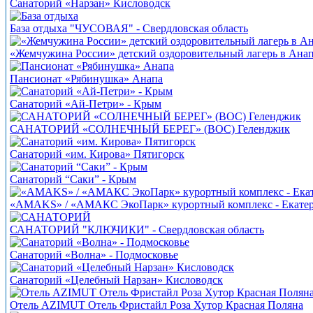
Санаторий «Нарзан» Кисловодск
База отдыха "ЧУСОВАЯ" - Свердловская область
«Жемчужина России» детский оздоровительный лагерь в Ана
Пансионат «Рябинушка» Анапа
Санаторий «Ай-Петри» - Крым
САНАТОРИЙ «СОЛНЕЧНЫЙ БЕРЕГ» (ВОС) Геленджик
Санаторий «им. Кирова» Пятигорск
Санаторий “Саки” - Крым
«AMAKS» / «АМАКС ЭкоПарк» курортный комплекс - Екате
САНАТОРИЙ "КЛЮЧИКИ" - Свердловская область
Санаторий «Волна» - Подмосковье
Санаторий «Целебный Нарзан» Кисловодск
Отель AZIMUT Отель Фристайл Роза Хутор Красная Поляна