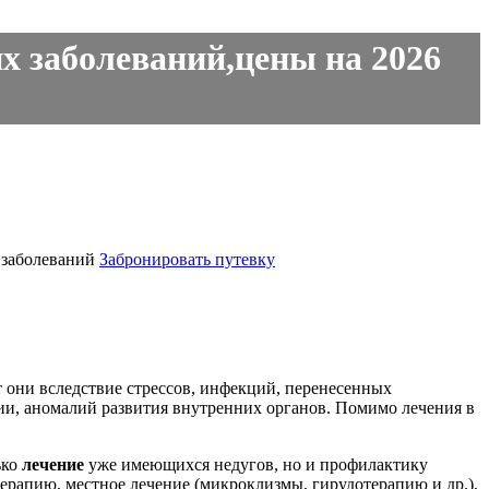
х заболеваний,цены на 2026
 заболеваний
Забронировать путевку
они вследствие стрессов, инфекций, перенесенных
ии, аномалий развития внутренних органов. Помимо лечения в
ько
лечение
уже имеющихся недугов, но и профилактику
ерапию, местное лечение (микроклизмы, гирудотерапию и др.),