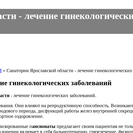
сти - лечение гинекологически
И
»
Санатории Ярославской области - лечение гинекологических
ние гинекологических заболеваний
асти
- лечение гинекологических заболеваний.
ания. Они влияют на репродуктивную способность. Возникают 
родового периода, дисфункций работы желез внутренней секрец
ортное оздоровление.
лизированные п
ансионаты
предлагают своим пациентам не тол
лонении включает в себя бальнеотерапию, грязелечение, физиот