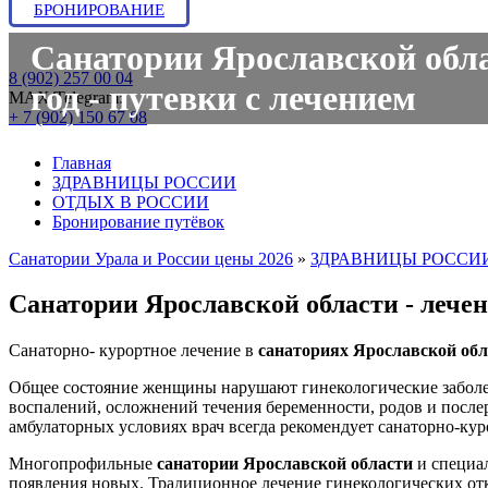
БРОНИРОВАНИЕ
Санатории Ярославской обла
8 (902) 257 00 04
год - путевки с лечением
МАХ/Telegram:
+ 7 (902) 150 67 08
Главная
ЗДРАВНИЦЫ РОССИИ
ОТДЫХ В РОССИИ
Бронирование путёвок
Санатории Урала и России цены 2026
»
ЗДРАВНИЦЫ РОССИ
Санатории Ярославской области - лече
Санаторно- курортное лечение в
санаториях Ярославской обл
Общее состояние женщины нарушают гинекологические заболев
воспалений, осложнений течения беременности, родов и после
амбулаторных условиях врач всегда рекомендует санаторно-кур
Многопрофильные
санатории Ярославской области
и специа
появления новых. Традиционное лечение гинекологических отк