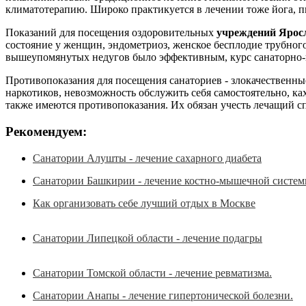
климатотерапию. Широко практикуется в лечении тоже йога, пи
Показаний для посещения оздоровительных
учреждений Ярос
состояние у женщин, эндометриоз, женское бесплодие трубного
вышеупомянутых недугов было эффективным, курс санаторно-к
Противопоказания для посещения санаториев - злокачественные
наркотиков, невозможность обслужить себя самостоятельно, к
также имеются противопоказания. Их обязан учесть лечащий с
Рекомендуем:
Санатории Алушты - лечение сахарного диабета
Санатории Башкирии - лечение костно-мышечной систе
Как организовать себе лучший отдых в Москве
Санатории Липецкой области - лечение подагры
Санатории Томской области - лечение ревматизма.
Санатории Анапы - лечение гипертонической болезни.