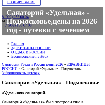
БРОНИРОВАНИЕ
Санаторий «Удельная» -
8 (902) 257 00 04
Подмосковье,цены на 2026
МАХ/Telegram:
+ 7 (902) 150 67 08
год - путевки с лечением
Главная
ЗДРАВНИЦЫ РОССИИ
ОТДЫХ В РОССИИ
Бронирование путёвок
Санатории Урала и России цены 2026
»
ЗДРАВНИЦЫ
РОССИИ
»
Санаторий «Удельная» - Подмосковье
Забронировать путевку
Санаторий «Удельная» - Подмосковье
«Удельная» санаторий.
Санаторий «Удельная» был построен еще в