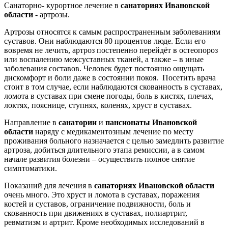
Санаторно- курортное лечение в
санаториях Ивановской
области
- артрозы.
Артрозы относятся к самым распространенным заболеваниям
суставов. Они наблюдаются 80 процентов люде. Если его
вовремя не лечить, артроз постепенно перейдёт в остеопороз
или воспалению межсуставных тканей, а также – в иные
заболевания составов. Человек будет постоянно ощущать
дискомфорт и боли даже в состоянии покоя. Посетить врача
стоит в том случае, если наблюдаются скованность в суставах,
ломота в суставах при смене погоды, боль в кистях, плечах,
локтях, пояснице, ступнях, коленях, хруст в суставах.
Направление в
санатории
и
пансионаты Ивановской
области
наряду с медикаментозным лечение по месту
проживания больного назначается с целью замедлить развитие
артроза, добиться длительного этапа ремиссии, а в самом
начале развития болезни – осуществить полное снятие
симптоматики.
Показаний для лечения в
санаториях Ивановской области
очень много. Это хруст и ломота в суставах, поражения
костей и суставов, ограничение подвижности, боль и
скованность при движениях в суставах, полиартрит,
ревматизм и артрит. Кроме необходимых исследований в