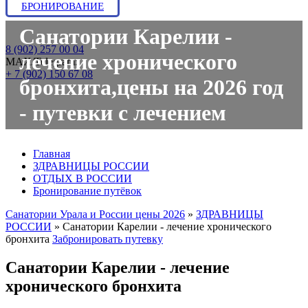
БРОНИРОВАНИЕ
Санатории Карелии -
8 (902) 257 00 04
лечение хронического
МАХ/Telegram:
+ 7 (902) 150 67 08
бронхита,цены на 2026 год
- путевки с лечением
Главная
ЗДРАВНИЦЫ РОССИИ
ОТДЫХ В РОССИИ
Бронирование путёвок
Санатории Урала и России цены 2026
»
ЗДРАВНИЦЫ
РОССИИ
»
Санатории Карелии - лечение хронического
бронхита
Забронировать путевку
Санатории Карелии - лечение
хронического бронхита