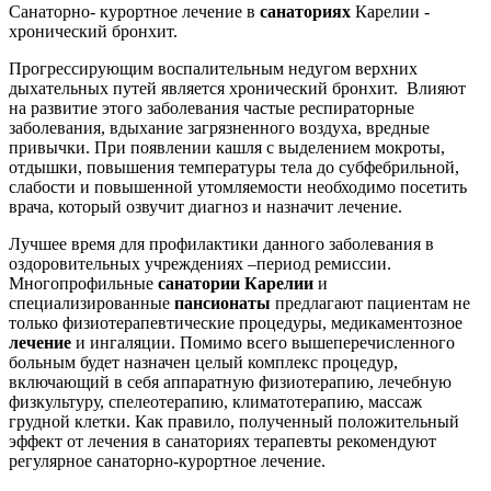
Санаторно- курортное лечение в
санаториях
Карелии -
хронический бронхит.
Прогрессирующим воспалительным недугом верхних
дыхательных путей является хронический бронхит. Влияют
на развитие этого заболевания частые респираторные
заболевания, вдыхание загрязненного воздуха, вредные
привычки. При появлении кашля с выделением мокроты,
отдышки, повышения температуры тела до субфебрильной,
слабости и повышенной утомляемости необходимо посетить
врача, который озвучит диагноз и назначит лечение.
Лучшее время для профилактики данного заболевания в
оздоровительных учреждениях –период ремиссии.
Многопрофильные
санатории Карелии
и
специализированные
пансионаты
предлагают пациентам не
только физиотерапевтические процедуры, медикаментозное
лечение
и ингаляции. Помимо всего вышеперечисленного
больным будет назначен целый комплекс процедур,
включающий в себя аппаратную физиотерапию, лечебную
физкультуру, спелеотерапию, климатотерапию, массаж
грудной клетки. Как правило, полученный положительный
эффект от лечения в санаториях терапевты рекомендуют
регулярное санаторно-курортное лечение.