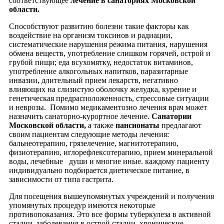
соответствующее
лечение в
санаториях Московской
области.
Способствуют развитию болезни такие факторы как
воздействие на организм токсинов и радиации,
систематические нарушения режима питания, нарушения
обмена веществ, употребление слишком горячей, острой и
грубой пищи; еда всухомятку, недостаток витаминов,
употребление алкогольных напитков, паразитарные
инвазии, длительный прием лекарств, негативно
влияющих на слизистую оболочку желудка, курение и
генетическая предрасположенность, стрессовые ситуации
и неврозы. Помимо медикаментозно лечения врач может
назначить санаторно-курортное лечение.
Санатории
Московской области,
а также
пансионаты
предлагают
своим пациентам следующие методы лечения:
бальнеотерапию, грязелечение, магнитотерапию,
физиотерапию, иглорефлексотерапию, прием минеральной
воды, лечебные души и многие иные. каждому пациенту
индивидуально подбирается диетическое питание, в
зависимости от типа гастрита.
Для посещения вышеупомянутых учреждений и получения
упомянутых процедур имеются некоторые
противопоказания. Это все формы туберкулеза в активной
стадии, заболевания в острой стадии, хронические