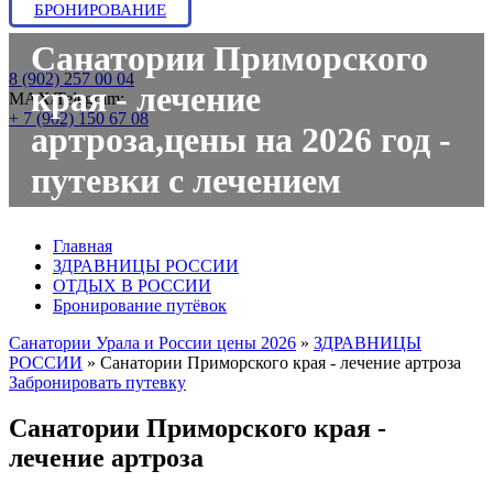
БРОНИРОВАНИЕ
Санатории Приморского
8 (902) 257 00 04
края - лечение
МАХ/Telegram:
+ 7 (902) 150 67 08
артроза,цены на 2026 год -
путевки с лечением
Главная
ЗДРАВНИЦЫ РОССИИ
ОТДЫХ В РОССИИ
Бронирование путёвок
Санатории Урала и России цены 2026
»
ЗДРАВНИЦЫ
РОССИИ
»
Санатории Приморского края - лечение артроза
Забронировать путевку
Санатории Приморского края -
лечение артроза