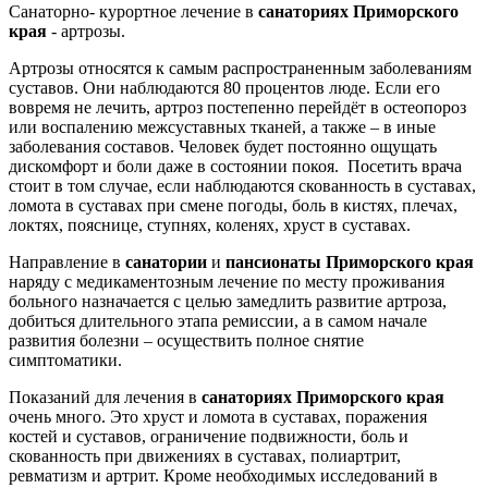
Санаторно- курортное лечение в
санаториях Приморского
края
- артрозы.
Артрозы относятся к самым распространенным заболеваниям
суставов. Они наблюдаются 80 процентов люде. Если его
вовремя не лечить, артроз постепенно перейдёт в остеопороз
или воспалению межсуставных тканей, а также – в иные
заболевания составов. Человек будет постоянно ощущать
дискомфорт и боли даже в состоянии покоя. Посетить врача
стоит в том случае, если наблюдаются скованность в суставах,
ломота в суставах при смене погоды, боль в кистях, плечах,
локтях, пояснице, ступнях, коленях, хруст в суставах.
Направление в
санатории
и
пансионаты
Приморского края
наряду с медикаментозным лечение по месту проживания
больного назначается с целью замедлить развитие артроза,
добиться длительного этапа ремиссии, а в самом начале
развития болезни – осуществить полное снятие
симптоматики.
Показаний для лечения в
санаториях Приморского края
очень много. Это хруст и ломота в суставах, поражения
костей и суставов, ограничение подвижности, боль и
скованность при движениях в суставах, полиартрит,
ревматизм и артрит. Кроме необходимых исследований в