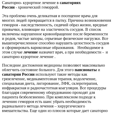
Санаторно- курортное лечение в
санаториях
России
- хронический геморрой.
Эта проблема очень деликатная и посещение врача для
многих людей превращается в пытку. Причина возникновения
геморроя - наследственность, сидячий образ жизни, вредные
привычки, влияющие на эластичность сосудов. В список
включены нарушенное кровообращение после беременности
и родов, частые запоры, серьезные физические нагрузки. Все
вышеперечисленное способно нарушить целостность сосудов
и сформировать варикозные образования. Необходимое в
этом случае
лечение
назначит врач, а при необходимости - и
санаторно курортное лечение .
Последние достижения медицины позволяют максимально
облегчить состояние больного. Для этого
пансионаты
и
санатории России
используют такие методы как
грязелечение, медикаментозная терапия, водолечение,
специальная диета, лигирование, ЛФК, склеротерапия,
инфракрасная и радиочастотная коагуляция. Все процедуры
благодаря современному оборудованию проходят для
пациента безболезненно. При комплексном подходе к
лечению геморроя есть шанс убрать необходимость
радикального метода лечения – хирургического
вмешательства. Еще один из плюсов которые дает санаторно