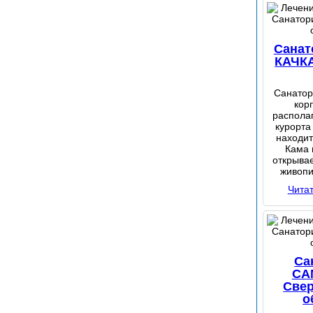
Санат
КАЧКА
Санатор
кор
располаг
курорта
находит
Кама 
открывае
живопи
Чита
Са
СА
Све
о