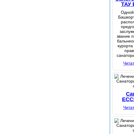
ТАУ
Одной
Башкорт
распо
предго
заслуж
звание 
бальнео
курорта
прав
санатори
Чита
Са
ЕСС
Чита