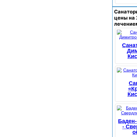
Санатор
цены на 
лечение
Сана
Дим
Ки
Са
«К
Ки
Баден-
- Св
о