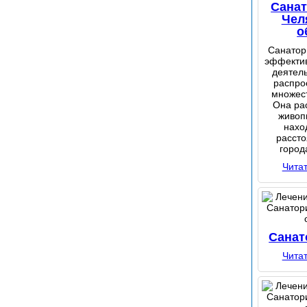
Сана
Чел
о
Санатор
эффектив
деятель
распро
множес
Она ра
живоп
нахо
рассто
город
Чита
Санат
Чита