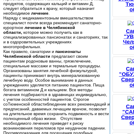
продуктов, содержащих кальций и витамин Д,
Тю
следует обратиться к врачу, который назначит
о
необходимое
лечение
.
Наряду с медикаментозным вмешательством
специалист почти всегда рекомендует санаторно-
курортное
лечение в Челябинской
Са
области,
которое можно получить как в
"У
специализированных пансионатах и санаториях, так
Чел
и в оздоровительных учреждениях
многопрофильных.
о
Как правило, санатории и
пансионаты
Челябинской области
предлагают своим
пациентам родоновые ванны, грязелечение,
специальные массажи и термальные процедуры.
Са
Организованы занятия лечебной физкультурой,
"ОБУ
пациенты принимают внутрь минерализованную
Све
лечебную воду. Особое вынимание в данных
о
учреждениях уделяется питанию пациентов. Пища
богата витамином Д и кальцием. Все методы
лечения подбираются в здравницах индивидуально,
с учетом особенностей пациентов. Строгое
соТюменской областиблюдение всех рекомендаций и
Са
предписаний, даваемых лечащим врачом, позволит
"СА
на длительное время сохранить подвижность и вести
Све
полноценный образ жизни. Отсутствие
о
необходимого лечения приведет к риску
возникновения переломов при неудачном падении.
Противопоказания для посещения подобных