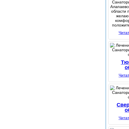
Санатори
Алапаевс
области 
желаю
комфор
положит
Чита
Тю
о
Чита
Све
о
Чита