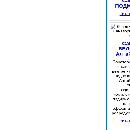
Са
ПОД
Чита
Са
БЕЛ
Алта
Санатори
распол
центре к
поднож
Алтай
о
оздо
комплек
лидирую
на 
эффекти
репродук
Чита