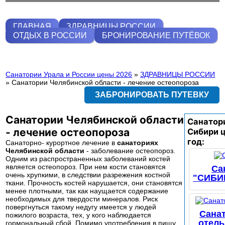
ГЛАВНАЯ
ЗДРАВНИЦЫ РОССИИ
ОТДЫХ В РОССИИ
БРОНИРОВАНИЕ ПУТЁВОК
Санатории Урала и России цены 2026
»
ЗДРАВНИЦЫ РОССИИ
»
Санатории Челябинской области - лечение остеопороза
ЗАБРОНИРОВАТЬ ПУТЕВКУ
Санатории Челябинской области
Санатор
- лечение остеопороза
Сибири 
год:
Санаторно- курортное лечение в
санаториях
Челябинской области
- заболевание остеопороз.
Одним из распространенных заболеваний костей
является остеопороз. При нем кости становятся
Са
очень хрупкими, в следствии разрежения костной
"СИБИ
ткани. Прочность костей нарушается, они становятся
менее плотными, так как наущается содержание
необходимых для твердости минералов. Риск
повергнуться такому недугу имеется у людей
Сана
пожилого возраста, тех, у кого наблюдается
отел
гормональный сбой. Помимо употребления в пищу