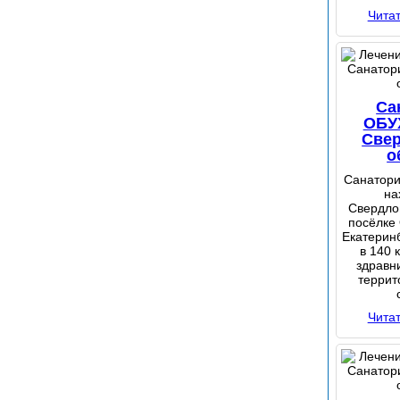
Чита
Са
ОБУ
Све
о
Санатори
на
Свердлов
посёлке 
Екатерин
в 140 
здравн
террит
Чита