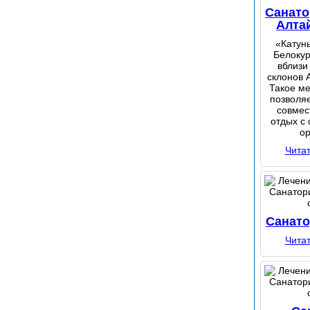
Санат
Алта
«Катун
Белокур
вблизи
склонов 
Такое м
позволя
совмес
отдых с
ор
Чита
Санат
Чита