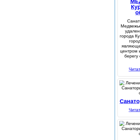
МЕ
Ку
о
Санат
Медвежье
удален
города Ку
горо
являюще
центром 
берегу
Чита
Санато
Чита