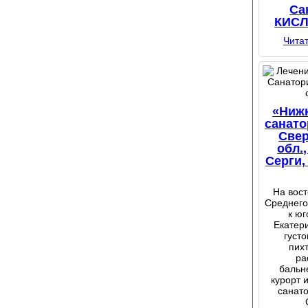
Са
КИС
Чита
«Ниж
санато
Све
обл.,
Серги,
На вост
Среднего
к юг
Екатер
густо
пих
ра
бальн
курорт 
санат