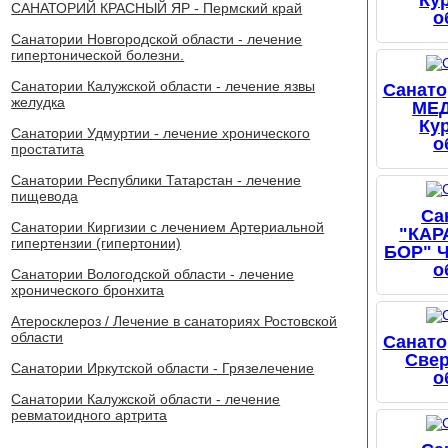
Ку
САНАТОРИЙ КРАСНЫЙ ЯР - Пермский край
о
Санатории Новгородской области - лечение
гипертонической болезни.
Санатории Калужской области - лечение язвы
Санато
желудка
МЕ
Ку
Санатории Удмуртии - лечение хронического
о
простатита
Санатории Республики Татарстан - лечение
пищевода
Са
Санатории Киргизии с лечением Артериальной
"КАР
гипертензии (гипертонии)
БОР" 
о
Санатории Вологодской области - лечение
хронического бронхита
Атеросклероз / Лечение в санаториях Ростовской
области
Санато
Све
Санатории Иркутской области - Грязелечение
о
Санатории Калужской области - лечение
ревматоидного артрита