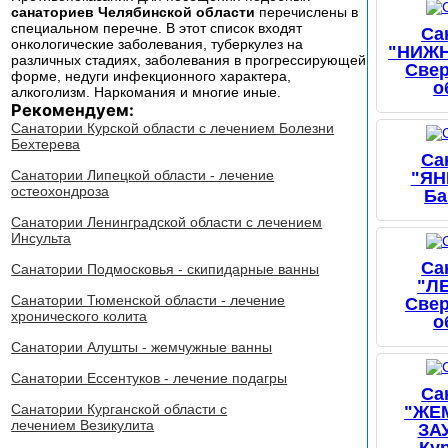
санаториев Челябинской области
перечислены в
специальном перечне. В этот список входят
Са
онкологические заболевания, туберкулез на
"НИЖН
различных стадиях, заболевания в прогрессирующей
Све
форме, недуги инфекционного характера,
о
алкоголизм. Наркомания и многие иные.
Рекомендуем:
Санатории Курской области с лечением Болезни
Бехтерева
Са
Санатории Липецкой области - лечение
"ЯН
остеохондроза
Ба
Санатории Ленинградской области с лечением
Инсульта
Са
Санатории Подмосковья - скипидарные ванны
"Л
Санатории Тюменской области - лечение
Све
хронического колита
о
Санатории Алушты - жемчужные ванны
Санатории Ессентуков - лечение подагры
Са
Санатории Курганской области с
"ЖЕ
лечением Везикулита
ЗА