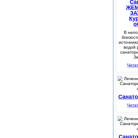
Са
ЖЕ
ЗА
Ку
о
В непо
близост
источник
водой 
санатор
За
Чита
Санат
Чита
Санат