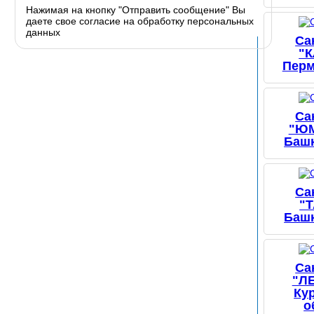
Нажимая на кнопку "Отправить сообщение" Вы
даете свое согласие на обработку персональных
данных
Са
"
Перм
Са
"Ю
Баш
Са
"
Баш
Са
"Л
Ку
о