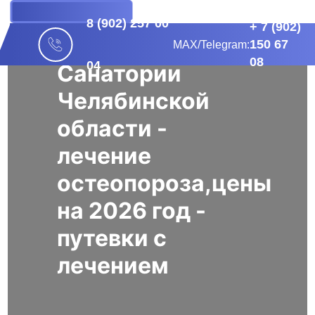
БРОНИРОВАНИЕ
8 (902) 257 00
+ 7 (902)
150 67
МАХ/Telegram:
08
04
Санатории
Челябинской
области -
лечение
остеопороза,цены
на 2026 год -
путевки с
лечением