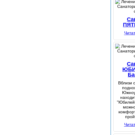
Са
ПЯТ
Чита
Са
ЮБ
Ба
Вблизи 
подно
Южноу
находи
"Юбилейн
можно
комфорт
прой
Чита