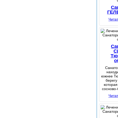
Са
ГЕЛ
Чита
Са
С
Тю
о
Санато
находи
южнее Тю
берегу
которая
сосново-
Чита