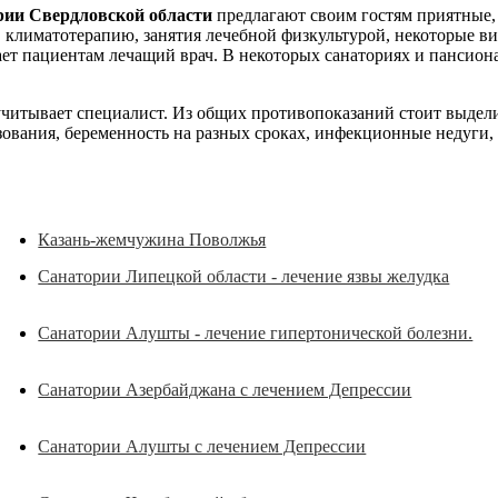
рии Свердловской области
предлагают своим гостям приятные, 
я, климатотерапию, занятия лечебной физкультурой, некоторые 
ет пациентам лечащий врач. В некоторых санаториях и пансиона
читывает специалист. Из общих противопоказаний стоит выделит
зования, беременность на разных сроках, инфекционные недуги,
Казань-жемчужина Поволжья
Санатории Липецкой области - лечение язвы желудка
Санатории Алушты - лечение гипертонической болезни.
Санатории Азербайджана с лечением Депрессии
Санатории Алушты с лечением Депрессии