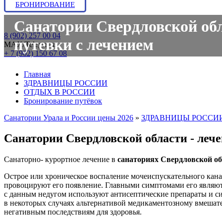
БРОНИРОВАНИЕ
Санатории Свердловской обла
8 (902) 257 00 04
путевки с лечением
МАХ/Telegram:
+ 7 (902) 150 67 08
Главная
ЗДРАВНИЦЫ РОССИИ
ОТДЫХ В РОССИИ
Бронирование путёвок
Санатории Урала и России цены 2026
»
ЗДРАВНИЦЫ РОССИ
Санатории Свердловской области - лече
Санаторно- курортное лечение в
санаториях Свердловской о
Острое или хроническое воспаление мочеиспускательного кана
провоцируют его появление. Главными симптомами его являют
с данным недугом используют антисептические препараты и 
в некоторых случаях альтернативой медикаментозному вмешате
негативным последствиям для здоровья.